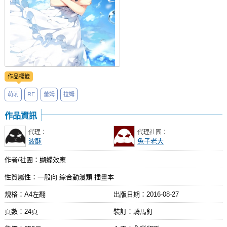
作品標籤
萌萌
RE
蕾姆
拉姆
作品資訊
代理：
代理社團：
波酥
兔子老大
作者/社團：蝴蝶效應
性質屬性：一般向 綜合動漫類 插畫本
規格：A4左翻
出版日期：
2016-08-27
頁數：24頁
裝訂：騎馬釘