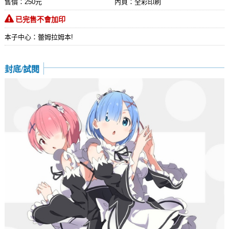
售價：250元
內頁：全彩印刷
已完售不會加印
本子中心：蕾姆拉姆本!
封底/試閱