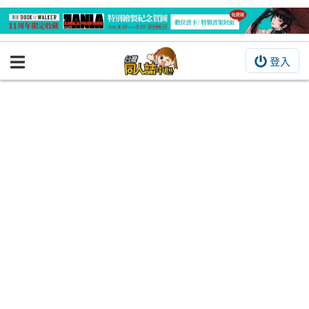
登入
BOOKY書集倉庫
同人作品
同人誌
同人周邊
同人數位作品
活動&消息
同人誌活動
最新消息
同人相關店家
宣傳&交流