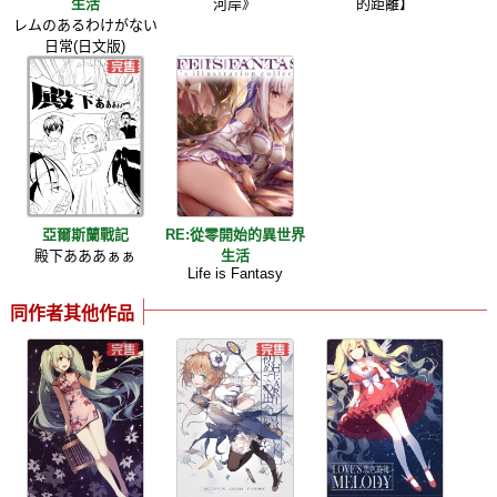
生活
河岸》
的距離】
レムのあるわけがない
日常(日文版)
亞爾斯蘭戰記
RE:從零開始的異世界
殿下あああぁぁ
生活
Life is Fantasy
同作者其他作品