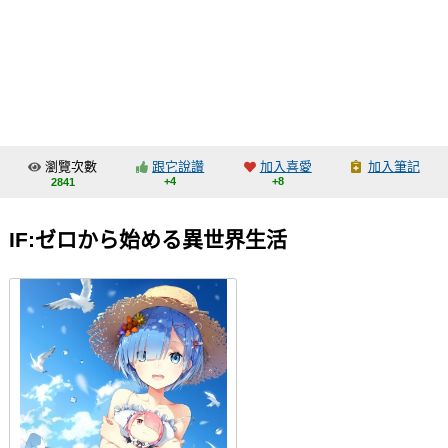
同人社團
工作委託
同人宣傳看板
繪圖藝廊
瀏覽次數
跟它說讚
加入喜愛
加入筆記
交流中心
+4
+8
2841
攤位轉讓區
​IF:ゼロから始める異世界生活
會員功能選單
會員中心
註冊會員
登入