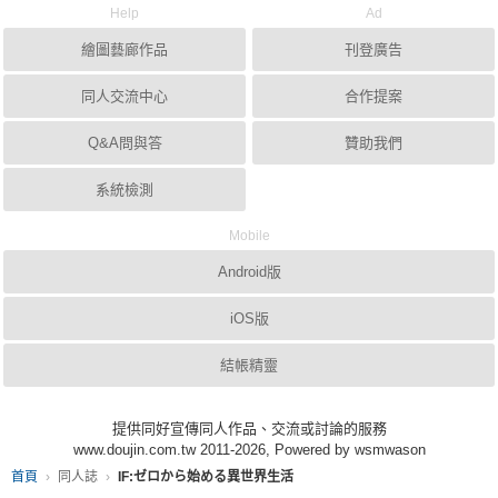
Help
Ad
繪圖藝廊作品
刊登廣告
同人交流中心
合作提案
Q&A問與答
贊助我們
系統檢測
Mobile
Android版
iOS版
結帳精靈
提供同好宣傳同人作品、交流或討論的服務
www.doujin.com.tw 2011-2026, Powered by wsmwason
首頁
同人誌
​IF:ゼロから始める異世界生活