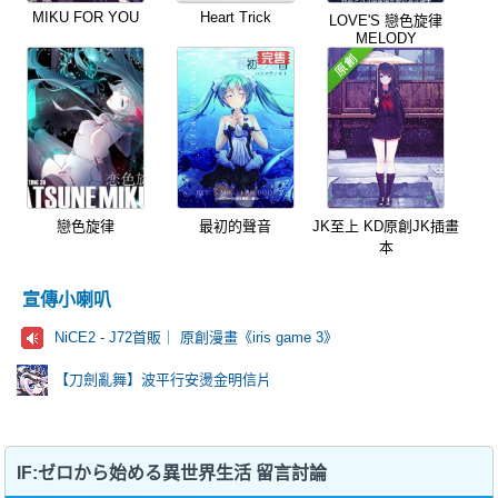
MIKU FOR YOU
Heart Trick
LOVE'S 戀色旋律
MELODY
戀色旋律
最初的聲音
JK至上 KD原創JK插畫
本
宣傳小喇叭
NiCE2 - J72首販｜ 原創漫畫《iris game 3》
【刀劍亂舞】波平行安燙金明信片
​IF:ゼロから始める異世界生活 留言討論