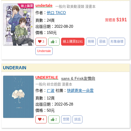
undertale
一般向
歐美動漫類
漫畫本
作者：
他口 TACO
$191
頁數：24頁
實體書
出版日期：2022-08-20
價格：150元
3
1
線上購買
$191
萌萌
惡搞
形象崩壞
Undertale
UNDERAIN
UNDERTALE
sans & Frisk友情向
一般向
綜合遊戲
漫畫本
作者：
ㄏ波
社團：
快遞寄來一朵雲
頁數：12頁
出版日期：2022-05-28
價格：50元
4
2
悠閒
談話