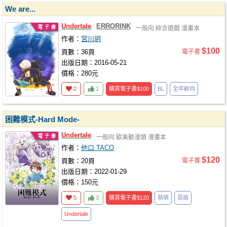
We are...
Undertale
ERRORINK
一般向
綜合遊戲
漫畫本
作者：
宮川玥
$100
頁數：36頁
電子書
出版日期：2016-05-21
價格：280元
2
1
購買電子書
$100
BL
全年齡向
困難模式-Hard Mode-
Undertale
一般向
歐美動漫類
漫畫本
作者：
他口 TACO
$120
頁數：20頁
電子書
出版日期：2022-01-29
價格：150元
5
3
購買電子書
$120
萌萌
惡搞
Undertale