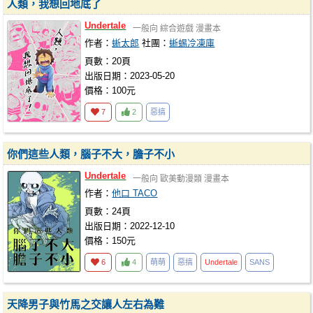
人類，我想回地底了
Undertale
一般向
綜合遊戲
漫畫本
作者：
蜥太郎
社團：
蜥蜴冷凍庫
頁數：20頁
出版日期：2023-05-20
價格：100元
7
2
惡搞
你們這些人類，腦子不大，膽子不小
Undertale
一般向
歐美動漫類
漫畫本
作者：
他口 TACO
頁數：24頁
出版日期：2022-12-10
價格：150元
6
4
萌萌
惡搞
Undertale
SANS
天降男子與竹馬之交讓人左右為難