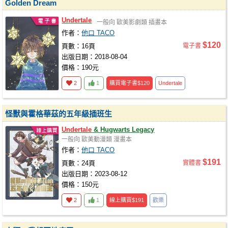
Golden Dream
Undertale
一般向
歐美影劇類
插畫本
作者：
他口 TACO
$120
頁數：16頁
電子書
出版日期：2018-08-04
價格：190元
2
1
購買電子書
$120
Undertale
怪獸與霍格華茲的五年級插班生
Undertale
& Hugwarts Legacy
一般向
歐美動漫類
漫畫本
作者：
他口 TACO
$191
頁數：24頁
實體書
出版日期：2023-08-12
價格：150元
2
1
線上購買
$191
歡樂