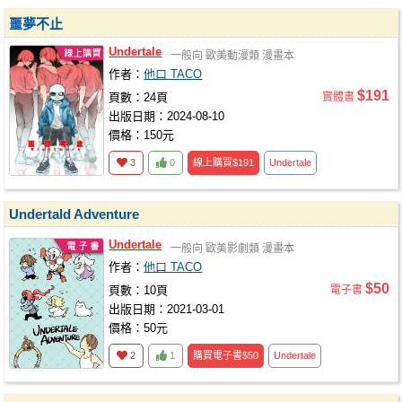
噩夢不止
Undertale
一般向
歐美動漫類
漫畫本
作者：
他口 TACO
$191
頁數：24頁
實體書
出版日期：2024-08-10
價格：150元
3
0
線上購買
$191
Undertale
Undertald Adventure
Undertale
一般向
歐美影劇類
漫畫本
作者：
他口 TACO
$50
頁數：10頁
電子書
出版日期：2021-03-01
價格：50元
2
1
購買電子書
$50
Undertale