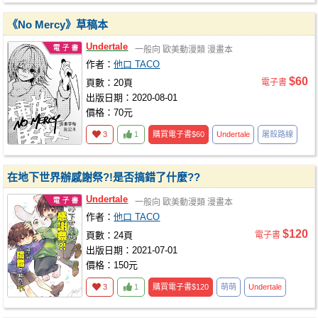
《No Mercy》草稿本
Undertale
一般向
歐美動漫類
漫畫本
作者：
他口 TACO
$60
頁數：20頁
電子書
出版日期：2020-08-01
價格：70元
3
1
購買電子書
$60
Undertale
屠殺路線
在地下世界辦感謝祭?!是否搞錯了什麼??
Undertale
一般向
歐美動漫類
漫畫本
作者：
他口 TACO
$120
頁數：24頁
電子書
出版日期：2021-07-01
價格：150元
3
1
購買電子書
$120
萌萌
Undertale