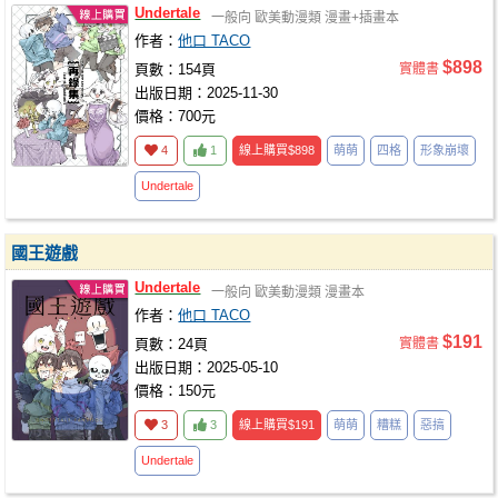
Undertale
一般向
歐美動漫類
漫畫+插畫本
作者：
他口 TACO
$898
頁數：154頁
實體書
出版日期：2025-11-30
價格：700元
4
1
線上購買
$898
萌萌
四格
形象崩壞
Undertale
國王遊戲
Undertale
一般向
歐美動漫類
漫畫本
作者：
他口 TACO
$191
頁數：24頁
實體書
出版日期：2025-05-10
價格：150元
3
3
線上購買
$191
萌萌
糟糕
惡搞
Undertale