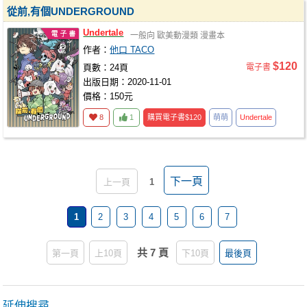
從前,有個UNDERGROUND
Undertale
一般向
歐美動漫類
漫畫本
作者：
他口 TACO
$120
頁數：24頁
電子書
出版日期：2020-11-01
價格：150元
8
1
購買電子書
$120
萌萌
Undertale
下一頁
上一頁
1
1
2
3
4
5
6
7
共 7 頁
第一頁
上10頁
下10頁
最後頁
延伸搜尋