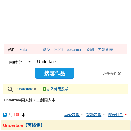
同人社團
工作委託
同人宣傳看板
繪圖藝廊
熱門
Fate
＿＿
徽章
2026
pokemon
原創
刀劍亂舞
交流中心
攤位轉讓區
會員功能選單
更多條件
會員中心
Undertale
加入常用搜尋
註冊會員
Undertale同人誌、二創同人本
登入
100
共
本
喜愛次數
說讚次數
發表日期
Undertale
【再錄集】