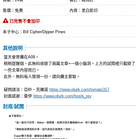
售價：免費
內頁：黑白影印
已完售不會加印
本子中心：Bill Cipher/Dipper Pines
其他說明
當天會寄攤在A09。
稍稍提醒個，此無料收錄了兩篇文章+一個小腦洞。上方的試閱裡只截錄了
一些文章內容而已。
此外，無料每人限領一份，請向攤主索取。
疑問請洽：亞紗・克羅諾
https://www.plurk.com/tomato317
封面感謝：雷伊
https://www.plurk.com/hoshi_rey
封底/試閱