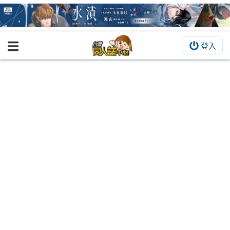
登入
BOOKY書集倉庫
同人作品
同人誌
同人周邊
同人數位作品
活動&消息
同人誌活動
最新消息
同人相關店家
宣傳&交流