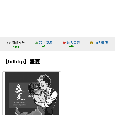
同人社團
工作委託
同人宣傳看板
繪圖藝廊
瀏覽次數
跟它說讚
加入喜愛
加入筆記
交流中心
+3
+10
4368
攤位轉讓區
【billdip】盛夏
會員功能選單
會員中心
註冊會員
登入