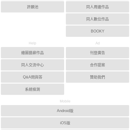
許願池
同人周邊作品
同人數位作品
BOOKY
Help
Ad
繪圖藝廊作品
刊登廣告
同人交流中心
合作提案
Q&A問與答
贊助我們
系統檢測
Mobile
Android版
iOS版