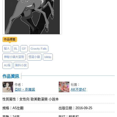
作品標籤
擬人
BL
GF
Gravity Falls
神秘小鎮大冒險
怪誕小鎮
billdip
AU有
無料小說
作品資訊
作者：
社團：
亞紗・克羅諾
AK不是47
性質屬性：女性向 歐美動漫類 小說本
規格：A5左翻
出版日期：
2016-09-25
頁數：24頁
裝訂：騎馬釘