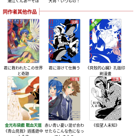
潮江くんあーそぼ
大将、いつもの！
同作者其他作品
君に救われたこの世界
君に溶けて仕舞う
《貝殼的心臟》孔版印
と奇跡
刷漫畫
金光布袋戲 戰血天道
赤い青い憂い混ぜ合わ
《但望人未知》
《青山見我》逍遙遊中
せたらこんな色になっ