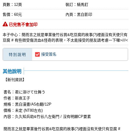
頁數：12頁
裝訂：騎馬釘
售價：60元
內頁：黑白影印
已完售不會加印
本子中心：簡而言之就是畢業後竹谷買&吃豆腐的故事(?)裡面沒有天使只有
豆腐 # 有些微受傷流血&怪奇的表現，不太能接受的朋友請考慮一下囉>///<
接受簽名
特別說明
其他說明
【新刊資訊】
書名：君に溶けて仕舞う
作者：新哀王子
規格：黑白漫畫/A5右翻/12P
價格：未定 (NT80左右)
內容：久久知兵助&竹谷八左衛門 / 沒有明顯CP要素
簡而言之就是畢業後竹谷買&吃豆腐的故事(?)裡面沒有天使只有豆腐 #