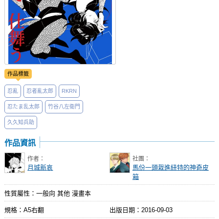
作品標籤
忍亂
忍者亂太郎
RKRN
忍たま乱太郎
竹谷八左衛門
久久知兵助
作品資訊
作者：
社團：
月城新哀
馬份一頭栽進紐特的神奇皮
箱
性質屬性：一般向 其他 漫畫本
規格：A5右翻
出版日期：
2016-09-03