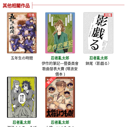
其他相關作品
五年生の時間
忍者亂太郎
忍者亂太郎
伊作的筆記—暨委員會
鉢尾〈影戯る〉
歌曲發表大賽 (噗浪安
價本 )
忍者亂太郎
忍者亂太郎