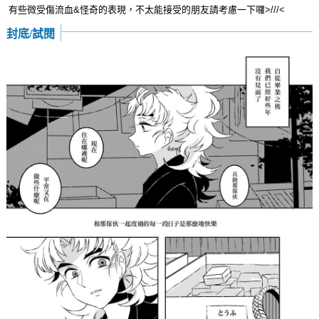
有些微受傷流血&怪奇的表現，不太能接受的朋友請考慮一下囉>///<
封底/試閱