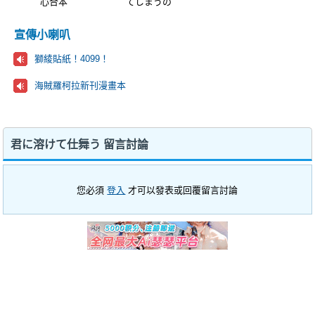
心合本
てしまうの
宣傳小喇叭
獅綾貼紙！4099！
海賊羅柯拉新刊漫畫本
君に溶けて仕舞う 留言討論
您必須
登入
才可以發表或回覆留言討論