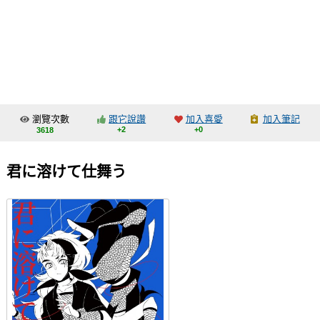
同人社團
工作委託
同人宣傳看板
繪圖藝廊
瀏覽次數
跟它說讚
加入喜愛
加入筆記
交流中心
+2
+0
3618
攤位轉讓區
君に溶けて仕舞う
會員功能選單
會員中心
註冊會員
登入