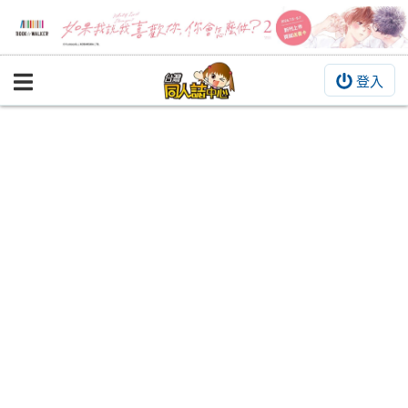
登入
BOOKY書集倉庫
同人作品
同人誌
同人周邊
同人數位作品
活動&消息
同人誌活動
最新消息
同人相關店家
宣傳&交流