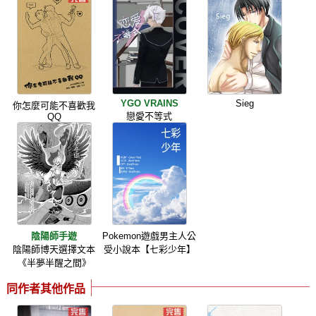
YGO VRAINS
Sieg
你怎麼可能不喜歡我
戀愛不等式
QQ
陰陽師手遊
Pokemon遊戲男主人公
陰陽師博天選擇文本
受小說本【七彩少年】
《半夢半醒之間》
同作者其他作品