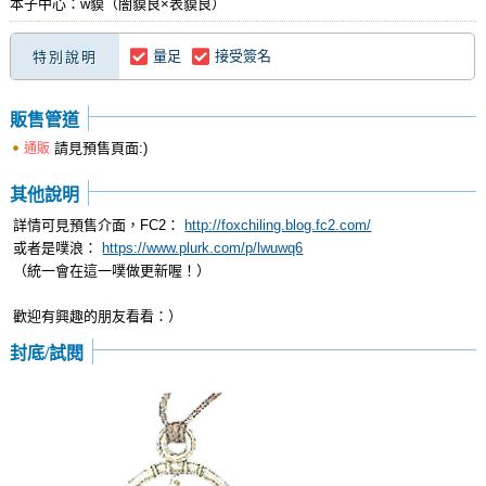
本子中心：w貘（闇貘良×表貘良）
量足
接受簽名
特別說明
販售管道
請見預售頁面:)
通販
其他說明
詳情可見預售介面，FC2：
http://foxchiling.blog.fc2.com/
或者是噗浪：
https://www.plurk.com/p/lwuwq6
（統一會在這一噗做更新喔！）
歡迎有興趣的朋友看看：）
封底/試閱