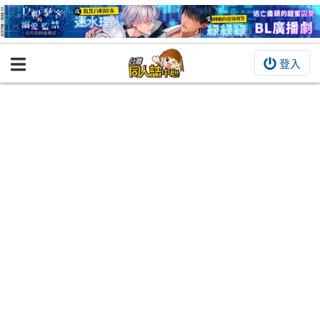
登入
BOOKY書集倉庫
同人作品
同人誌
同人周邊
同人數位作品
活動&消息
同人誌活動
最新消息
同人相關店家
宣傳&交流