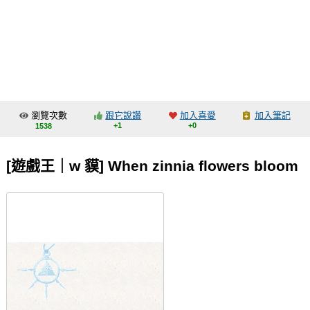
同人社團
工作委託
同人宣傳看板
繪圖藝廊
瀏覽次數
跟它說讚
加入喜愛
加入筆記
交流中心
+1
+0
1538
攤位轉讓區
[遊戲王｜w 貘] When zinnia flowers bloom
會員功能選單
會員中心
註冊會員
登入