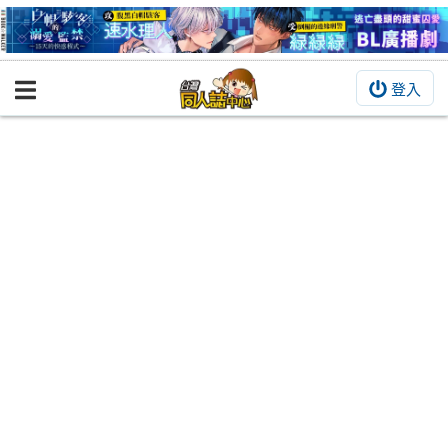
登入
BOOKY書集倉庫
同人作品
同人誌
同人周邊
同人數位作品
活動&消息
同人誌活動
最新消息
同人相關店家
宣傳&交流