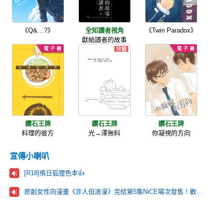
《Q&…?》
全知讀者視角
《Twin Paradox》
獻給讀者的故事
鑽石王牌
鑽石王牌
鑽石王牌
料理的彼方
光→澤無料
你凝視的方向
宣傳小喇叭
[R18]侑日狐狸色本👍
原創女性向漫畫《非人但浪漫》完結第5集NiCE場次發售！歡迎來看看！