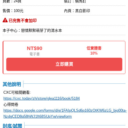
頁數：24頁
裝訂：騎馬釘
售價：100元
內頁：黑白影印
已完售不會加印
本子中心：戀情默默萌芽了的清水本
NT$90
低實體書
10%
電子書
立即購買
其他說明
CXC可租閱觀看:
https://cxc.today/zh/store/glea1116/book/5184
心得問卷
https://docs.google.com/forms/d/e/1FAIpQLSd6p160zOtKW6zLG_bjo00ta-
NzdgCED8q58hWJ1ft68SUpYw/viewform
封底/試閱