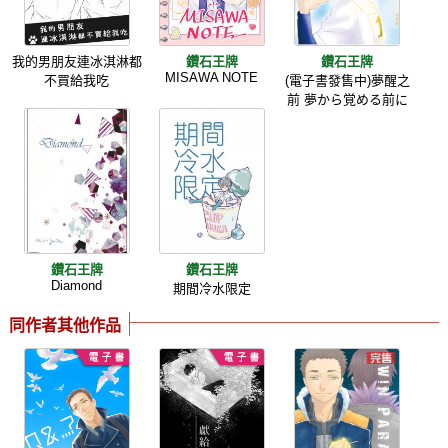
我的男朋友連冰淇淋都
鑽石王牌
鑽石王牌
MISAWA NOTE
不買給我吃
(電子書發售中)夢醒之
前 夢から覚める前に
鑽石王牌
鑽石王牌
Diamond
期間冷水限定
同作者其他作品