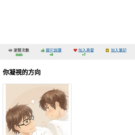
同人社團
工作委託
同人宣傳看板
繪圖藝廊
瀏覽次數
跟它說讚
加入喜愛
加入筆記
交流中心
+8
+7
3585
攤位轉讓區
你凝視的方向
會員功能選單
會員中心
註冊會員
登入