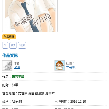
作品標籤
BL
鑽A
御澤
作品資訊
作者：
社團：
Belu
五分熟
作品：
鑽石王牌
配對：御澤
性質屬性：女性向 綜合動漫類 漫畫本
規格：A5右翻
出版日期：
2016-12-10