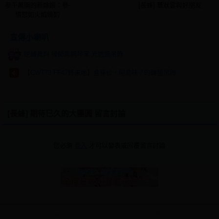
参千萬兩的新嫁娘：參-
[長蜂] 蕈狀雲與好朋友
憤怒如火焰燒酌
宣傳小喇叭
逆轉裁判 律師與鋼琴家 光透鏡吊飾
【CWT73 FF47終末地】盒移位，何意味？的轉盤吊飾
[長蜂] 期待已久的大團圓 留言討論
您必須
登入
才可以發表或回覆留言討論
About
Policy