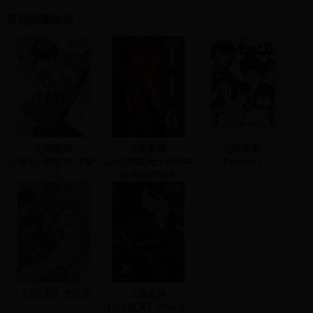
其他相關作品
刀劍亂舞
刀劍亂舞
刀劍亂舞
[※既刊] 戀愛ING [燭へ
116-刀劍亂舞大俱利中
Pocket刀
し]
心/燭俱再錄本
【三日鶴】宴花錄
刀劍亂舞
【刀劍亂舞】Altro【一