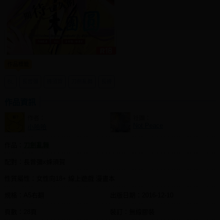
同人社團
工作委託
同人宣傳看板
作品標籤
繪圖藝廊
BL
長曾彌
蜂須賀
刀劍亂舞
長蜂
交流中心
攤位轉讓區
作品資訊
作者：
社團：
會員功能選單
Not Peace
小哈哈
會員中心
作品：
刀劍亂舞
註冊會員
配對：長曾彌x蜂須賀
登入
性質屬性：女性向18+ 線上遊戲 漫畫本
規格：A5右翻
出版日期：
2016-12-10
頁數：28頁
裝訂：無線膠裝