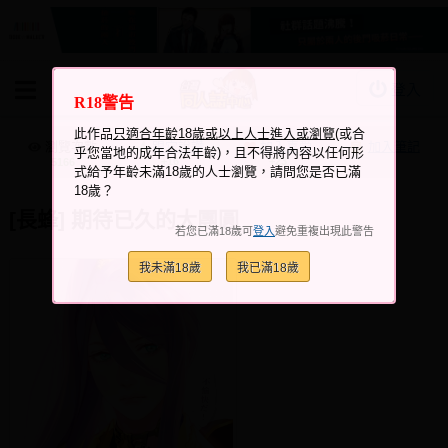
登入
R18警告
BOOKY書集倉庫
此作品
只適合年齡18歲或以上人士進入或瀏覽
(或合
同人作品
瀏覽次數
跟它說讚
加入喜愛
加入筆記
乎您當地的成年合法年齡)，且不得將內容以任何形
+16
+23
5166
式給予年齡未滿18歲的人士瀏覽，請問您是否已滿
同人誌
18歲？
同人周邊
[長蜂] 期待已久的大團圓
若您已滿18歲可
登入
避免重複出現此警告
同人數位作品
我未滿18歲
我已滿18歲
活動&消息
同人誌活動
最新消息
同人相關店家
宣傳&交流