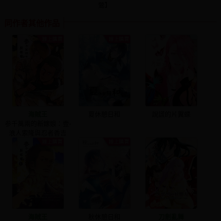
鶯】
同作者其他作品
海賊王
夏休憩日和
說謊的片翼蝶
参千萬兩的新嫁娘：壹-
浪人索隆與忍者香吉
海賊王
秋休憩日和
刀劍亂舞