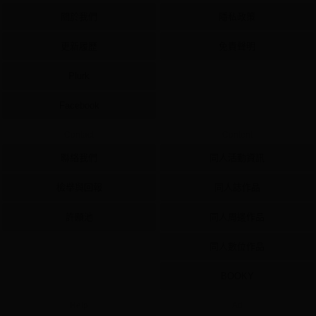
關於我們
隱私政策
更新履歷
免責聲明
Plurk
Facebook
Contact
Content
聯絡我們
同人活動資訊
檢舉與回報
同人誌作品
許願池
同人周邊作品
同人數位作品
BOOKY
Help
Ad