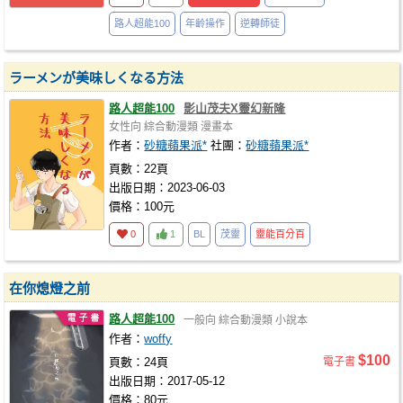
路人超能100
年齡操作
逆轉師徒
ラーメンが美味しくなる方法
路人超能100
影山茂夫X靈幻新隆
女性向
綜合動漫類
漫畫本
作者：
砂糖蘋果派*
社團：
砂糖蘋果派*
頁數：22頁
出版日期：2023-06-03
價格：100元
0
1
BL
茂靈
靈能百分百
在你熄燈之前
路人超能100
一般向
綜合動漫類
小說本
作者：
woffy
$100
頁數：24頁
電子書
出版日期：2017-05-12
價格：80元