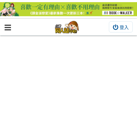
登入
BOOKY書集倉庫
同人作品
同人誌
同人周邊
同人數位作品
活動&消息
同人誌活動
最新消息
同人相關店家
宣傳&交流