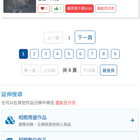
2
2
購買電子書
$100
靈能百分百
下一頁
上一頁
1
1
2
3
4
5
6
7
8
9
共 9 頁
第一頁
上10頁
下10頁
最後頁
延伸搜尋
也可以在其他作品分類中尋找
靈能百分百
相關周邊作品
瀏覽吊飾、立牌與其他同人商品
相關數位作品