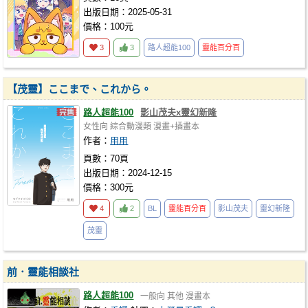
出版日期：2025-05-31
價格：100元
3
3
路人超能100
靈能百分百
【茂靈】ここまで、これから。
路人超能100
影山茂夫x靈幻新隆
女性向
綜合動漫類
漫畫+插畫本
作者：
用用
頁數：70頁
出版日期：2024-12-15
價格：300元
4
2
BL
靈能百分百
影山茂夫
靈幻新隆
茂靈
前．靈能相談社
路人超能100
一般向
其他
漫畫本