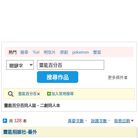
同人社團
工作委託
同人宣傳看板
繪圖藝廊
熱門
徽章
Yuri
明信片
原創
pokemon
雙面
交流中心
攤位轉讓區
會員功能選單
更多條件
會員中心
靈能百分百
加入常用搜尋
註冊會員
靈能百分百同人誌、二創同人本
登入
128
共
本
喜愛次數
說讚次數
發表日期
靈能相談社-番外