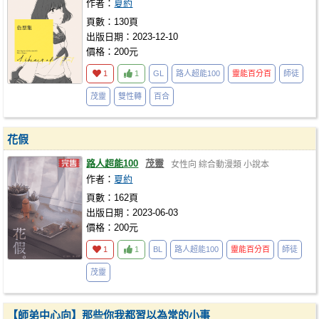
作者：
夏約
頁數：130頁
出版日期：2023-12-10
價格：200元
1
1
GL
路人超能100
靈能百分百
師徒
茂靈
雙性轉
百合
花假
路人超能100
茂靈
女性向
綜合動漫類
小說本
作者：
夏約
頁數：162頁
出版日期：2023-06-03
價格：200元
1
1
BL
路人超能100
靈能百分百
師徒
茂靈
【師弟中心向】那些你我都習以為常的小事