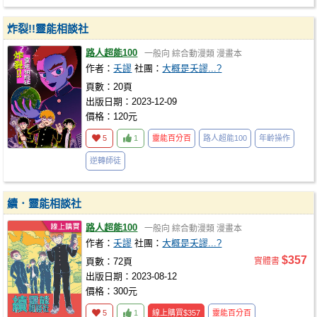
炸裂!!靈能相談社
路人超能100
一般向
綜合動漫類
漫畫本
作者：
夭謬
社團：
大概是夭謬...?
頁數：20頁
出版日期：2023-12-09
價格：120元
5
1
靈能百分百
路人超能100
年齡操作
逆轉師徒
續．靈能相談社
路人超能100
一般向
綜合動漫類
漫畫本
作者：
夭謬
社團：
大概是夭謬...?
$357
頁數：72頁
實體書
出版日期：2023-08-12
價格：300元
5
1
線上購買
$357
靈能百分百