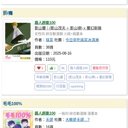
菸/癮
路人超能100
影山靈｜(影山茂夫 + 影山律) x 靈幻新隆
女性向
綜合動漫類
小說+插畫本
作者：
抹茶
社團：
今日宜吃抹茶冰淇淋
頁數：38頁
出版日期：2025-08-16
價格：110元
2
1
BL
路人超能100
靈能百分百
年齡逆轉
影山靈
(影山茂夫 + 影山律) x 靈幻新隆
輕微BDSM
打屁股
spanking
毛毛100%
路人超能100
一般向
綜合動漫類
漫畫本
作者：
夭謬
社團：
大概是夭謬...?
頁數：16頁