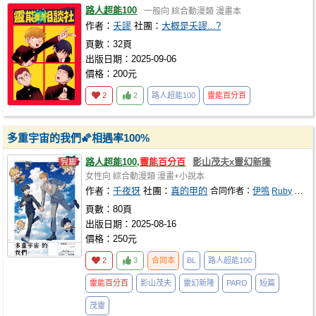
路人超能100
一般向
綜合動漫類
漫畫本
作者：
夭謬
社團：
大概是夭謬...?
頁數：32頁
出版日期：2025-09-06
價格：200元
2
2
路人超能100
靈能百分百
多重宇宙的我們🌠相遇率100%
路人超能100,
靈能百分百
影山茂夫x靈幻新隆
女性向
綜合動漫類
漫畫+小說本
作者：
千夜犽
社團：
真的甲的
合同作者：
伊嗚
Ruby
緋嵐
頁數：80頁
出版日期：2025-08-16
價格：250元
2
3
合同本
BL
路人超能100
靈能百分百
影山茂夫
靈幻新隆
PARO
短篇
茂靈