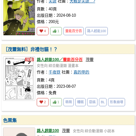
作者：
夭謬
社團：
大概是夭謬...?
頁數：40頁
出版日期：2024-08-10
價格：200元
4
1
靈能百分百
路人超能100
［茂靈無料］非禮勿貓！？
路人超能100／
靈能百分百
茂靈
女性向
綜合動漫類
漫畫本
作者：
千夜犽
社團：
真的甲的
頁數：4頁
出版日期：2023-08-07
價格：免費
2
1
萌萌
糟糕
惡搞
BL
形象崩壞
色票集
路人超能100
茂靈
女性向
綜合動漫類
小說本