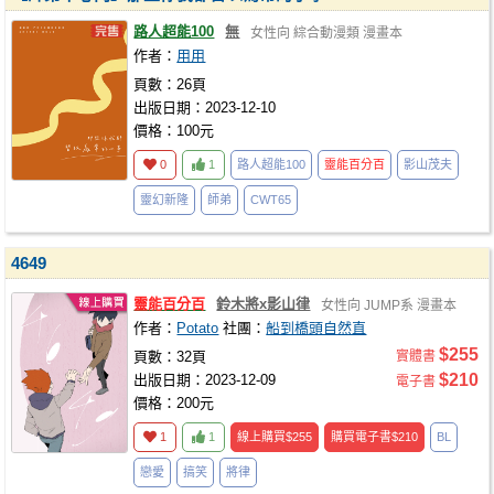
路人超能100
無
女性向
綜合動漫類
漫畫本
作者：
用用
頁數：26頁
出版日期：2023-12-10
價格：100元
0
1
路人超能100
靈能百分百
影山茂夫
靈幻新隆
師弟
CWT65
4649
靈能百分百
鈴木將x影山律
女性向
JUMP系
漫畫本
作者：
Potato
社團：
船到橋頭自然直
$255
頁數：32頁
實體書
$210
出版日期：2023-12-09
電子書
價格：200元
1
1
線上購買
$255
購買電子書
$210
BL
戀愛
搞笑
將律