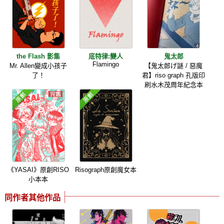
the Flash 影集
底特律:變人
鬼太郎
Flamingo
Mr. Allen變成小孩子
【鬼太郎げ謎 / 惡魔
了！
君】riso graph 孔版印
刷水木茂周年紀念本
《YASAI》原創RISO
Risograph原創魔女本
小本本
同作者其他作品