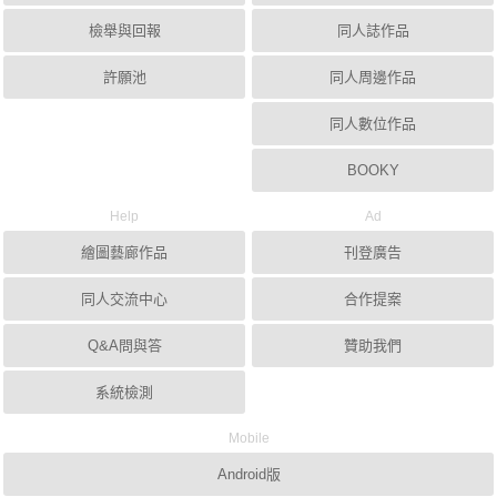
檢舉與回報
同人誌作品
許願池
同人周邊作品
同人數位作品
BOOKY
Help
Ad
繪圖藝廊作品
刊登廣告
同人交流中心
合作提案
Q&A問與答
贊助我們
系統檢測
Mobile
Android版