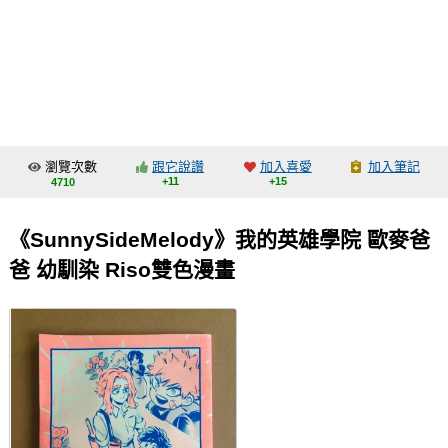
同人社團
工作委託
同人宣傳看板
繪圖藝廊
瀏覽次數
跟它說讚
加入喜愛
加入筆記
交流中心
+11
+15
4710
攤位轉讓區
《SunnySideMelody》我的英雄學院 歐麥爸
會員功能選單
爸 幼馴染 Riso雙色漫畫
會員中心
註冊會員
登入