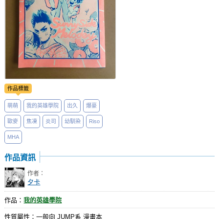
作品標籤
萌萌
我的英雄學院
出久
爆豪
歐麥
焦凍
炎司
幼馴染
Riso
MHA
作品資訊
作者：
夕卡
作品：
我的英雄學院
性質屬性：一般向 JUMP系 漫畫本