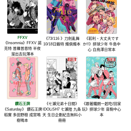
FFXV
《73/116 》刀劍亂舞
《若利、大丈夫です
《Insomnia》FFXV 諾
10/18日鍛特 燭俱燭本
か!!》排球少年 牛島中
克特 普羅普恩特 半夜
心 白鳥澤日常本
溜出去玩薄本
鑽石王牌
《七瀨兄弟十日間》
《跟著鐵朗一起吃/回家
《Saturday》 鑽石王牌
IDOLiSH7 七瀨陸 九条
玩》排球少年 音駒中心
稻實 多田野樹 成宮鳴
天 生日企劃紀念無料小
本
樹鳴本
冊冊