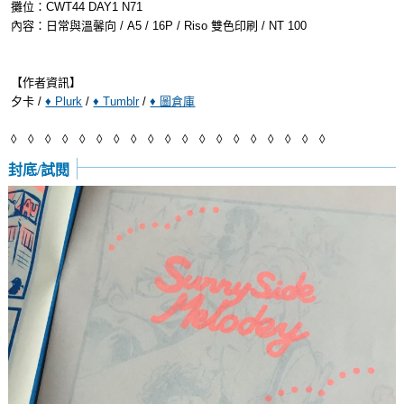
攤位：CWT44 DAY1 N71
內容：日常與溫馨向 / A5 / 16P / Riso 雙色印刷 / NT 100
【作者資訊】
夕卡 /
♦ Plurk
/
♦ Tumblr
/
♦ 圖倉庫
◊ ◊ ◊ ◊ ◊ ◊ ◊ ◊ ◊ ◊ ◊ ◊ ◊ ◊ ◊ ◊ ◊ ◊ ◊
封底/試閱