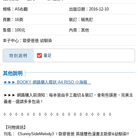
規格：A5右翻
出版日期：
2016-12-10
頁數：16頁
裝訂：騎馬釘
售價：100元
內頁：其他
本子中心：歐麥爸爸 幼馴染
量足
特別說明
其他說明
►►► BOOKY 網路購入贈送 A4 RISO 小海報
►►► 網路購入前須知：每本皆由手工裁切＆裝訂，會有些誤差，完美主
義者⋯還請多多包涵！
◊ ◊ ◊ ◊ ◊ ◊ ◊ ◊ ◊ ◊ ◊ ◊ ◊ ◊ ◊ ◊ ◊ ◊ ◊
【刊物資訊】
刊名：《SunnySideMelody》/ 歐麥爸爸 英雄雙色漫畫主歐麥&幼馴染!!