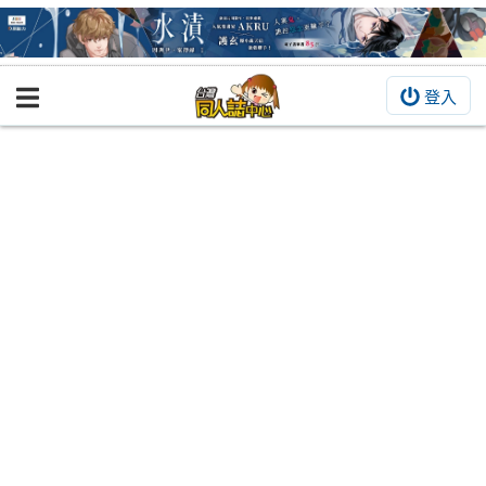
登入
BOOKY書集倉庫
同人作品
同人誌
同人周邊
同人數位作品
活動&消息
同人誌活動
最新消息
同人相關店家
宣傳&交流