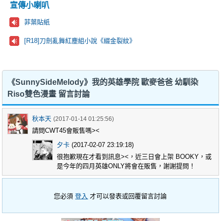
宣傳小喇叭
菲葉貼紙
[R18]刀劍亂舞紅塵組小說《綴金裂紋》
《SunnySideMelody》我的英雄學院 歐麥爸爸 幼馴染
Riso雙色漫畫 留言討論
秋本天
(2017-01-14 01:25:56)
請問CWT45會販售嗎><
夕卡
(2017-02-07 23:19:18)
很抱歉現在才看到訊息><，近三日會上架 BOOKY，或
是今年的四月英雄ONLY將會在販售，謝謝提問！
您必須
登入
才可以發表或回覆留言討論