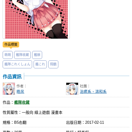
作品標籤
萌萌
艦隊收藏
艦娘
艦隊これくしょん
艦これ
翔鶴
作品資訊
作者：
社團：
皓呆
治癒系、溫和系
作品：
艦隊收藏
性質屬性：一般向 線上遊戲 漫畫本
規格：B5右翻
出版日期：
2017-02-11