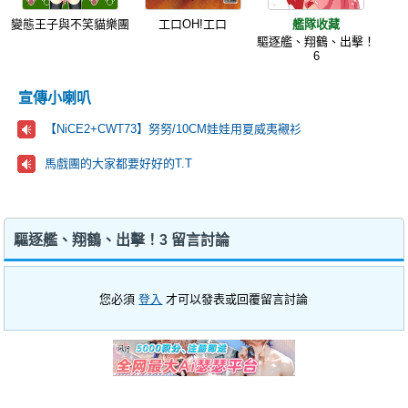
變態王子與不笑貓樂團
工口OH!工口
艦隊收藏
驅逐艦、翔鶴、出擊！
6
宣傳小喇叭
【NiCE2+CWT73】努努/10CM娃娃用夏威夷襯衫
馬戲團的大家都要好好的T.T
驅逐艦、翔鶴、出擊！3 留言討論
您必須
登入
才可以發表或回覆留言討論