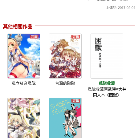
上傳於: 2017-02-04
其他相關作品
私立紅音艦隊
台灣的陽陽
艦隊收藏
艦隊收藏阿武隈×大井
同人本《困獸》