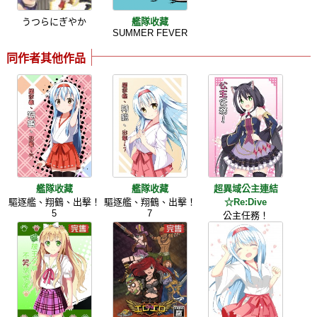
うつらにぎやか
艦隊收藏
SUMMER FEVER
同作者其他作品
艦隊收藏
艦隊收藏
超異域公主連結
驅逐艦、翔鶴、出擊！
驅逐艦、翔鶴、出擊！
☆Re:Dive
5
7
公主任務！