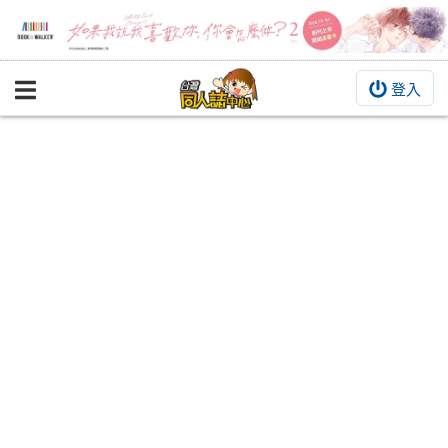
登入
BOOKY書集倉庫
同人作品
同人誌
同人周邊
同人數位作品
活動&消息
同人誌活動
最新消息
同人相關店家
宣傳&交流