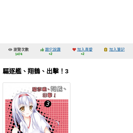
同人社團
工作委託
同人宣傳看板
繪圖藝廊
瀏覽次數
跟它說讚
加入喜愛
加入筆記
交流中心
+2
+2
1474
攤位轉讓區
驅逐艦、翔鶴、出擊！3
會員功能選單
會員中心
註冊會員
登入