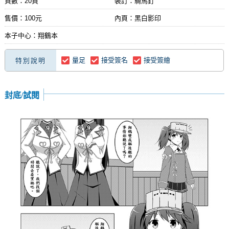
頁數：20頁
裝訂：騎馬釘
售價：100元
內頁：黑白影印
本子中心：翔鶴本
量足
接受簽名
接受簽繪
特別說明
封底/試閱