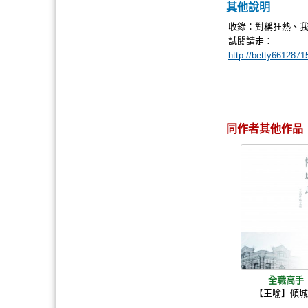
其他說明
收錄：對稱狂熱、我和我男
試閱請走：
http://betty66128715
同作者其他作品
全職高手
【王喻】傾