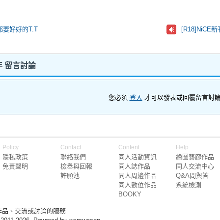
要好好的T.T
 留言討論
您必須
登入
才可以發表或回覆留言討
Policy
Contact
Content
Help
隱私政策
聯絡我們
同人活動資訊
繪圖藝廊作品
免責聲明
檢舉與回報
同人誌作品
同人交流中心
許願池
同人周邊作品
Q&A問與答
同人數位作品
系統檢測
BOOKY
作品、交流或討論的服務