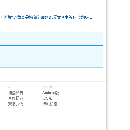
[R18]NiCE新刊《他們的故事-甜蜜篇》原創BL圖文合本首販~歡迎來看看！
論
Ad
Mobile
刊登廣告
Android版
合作提案
iOS版
贊助我們
結帳精靈