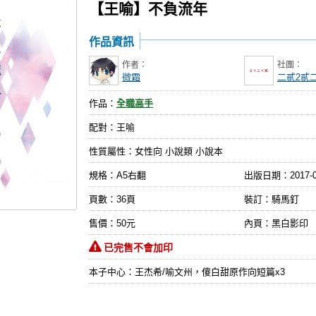
【王喻】不負流年
作品資訊
作者：
社團：
微霜
二貳2貳
作品：
全職高手
配對：王喻
性質屬性：女性向 小說類 小說本
規格：A5右翻
出版日期：
2017-
頁數：36頁
裝訂：騎馬釘
售價：50元
內頁：黑白影印
已完售不會加印
本子中心：王杰希/喻文州，傻白甜原作向短篇x3