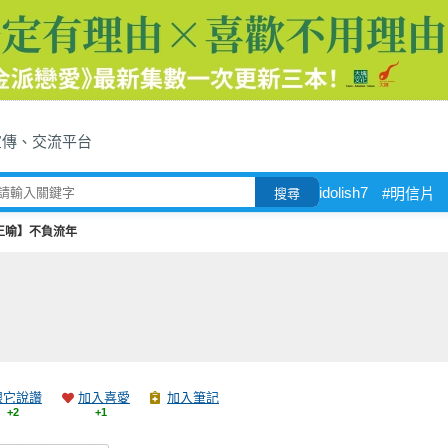
宣傳、交流平台
idolish7
#明信片
搜尋
王喻】不負流年
跟它說讚
加入喜愛
加入筆記
+2
+1