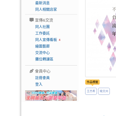
最新消息
同人相關店家
宣傳&交流
同人社團
工作委託
同人宣傳看板
4
繪圖藝廊
交流中心
攤位轉讓區
會員中心
註冊會員
作品標籤
登入
王杰希
喻文州