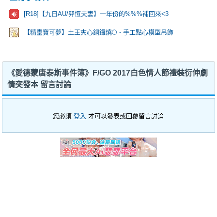
[R18]【九日AU/羿恆夫妻】一年份的%%%補回來<3
【精靈寶可夢】土王夾心銅鑼燒🌕 - 手工點心模型吊飾
《愛德蒙唐泰斯事件簿》F/GO 2017白色情人節禮裝衍伸劇
情突發本 留言討論
您必須
登入
才可以發表或回覆留言討論