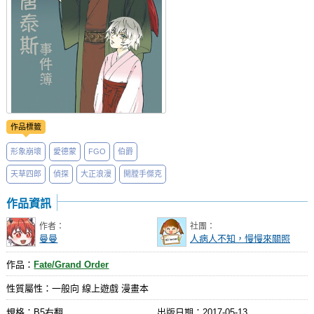
作品標籤
形象崩壞
愛德蒙
FGO
伯爵
天草四郎
偵探
大正浪漫
開膛手傑克
作品資訊
作者：
社團：
曼曼
人病人不知，慢慢來關照
作品：
Fate/Grand Order
性質屬性：一般向 線上遊戲 漫畫本
規格：B5右翻
出版日期：
2017-05-13