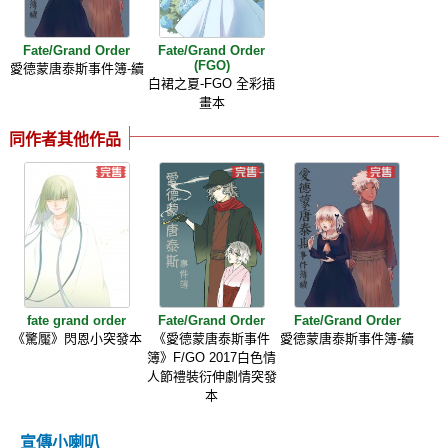
Fate/Grand Order
Fate/Grand Order
(FGO)
愛德蒙唐泰斯事件簿-續
白裙之夏-FGO 全彩插
畫本
同作者其他作品
fate grand order
Fate/Grand Order
Fate/Grand Order
《驚魘》閃恩小突發本
《愛德蒙唐泰斯事件
愛德蒙唐泰斯事件簿-續
簿》F/GO 2017白色情
人節禮裝衍伸劇情突發
本
宣傳小喇叭