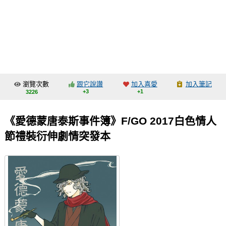
同人社團
工作委託
同人宣傳看板
繪圖藝廊
瀏覽次數
跟它說讚
加入喜愛
加入筆記
交流中心
+3
+1
3226
攤位轉讓區
《愛德蒙唐泰斯事件簿》F/GO 2017白色情人
會員功能選單
節禮裝衍伸劇情突發本
會員中心
註冊會員
登入