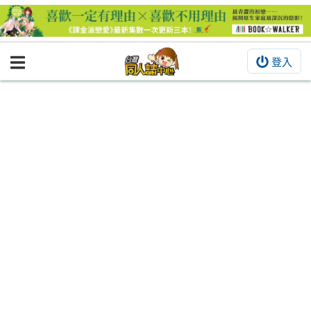
登入
BOOKY書集倉庫
同人作品
同人誌
同人周邊
同人數位作品
活動&消息
同人誌活動
最新消息
同人相關店家
宣傳&交流