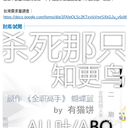
台灣需求量調查：
https://docs.google.com/forms/d/e/1FAIpQLSc2KTxyIsVmrSXkGJu_y6x
封底/試閱