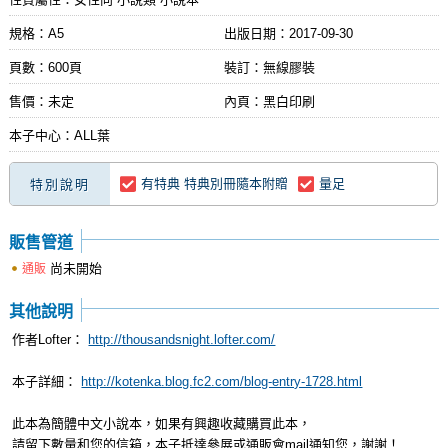
規格：A5
出版日期：
2017-09-30
頁數：600頁
裝訂：無線膠裝
售價：未定
內頁：黑白印刷
本子中心：ALL葉
有特典 特典別冊隨本附贈
量足
特別說明
販售管道
尚未開始
通販
其他說明
作者Lofter：
http://thousandsnight.lofter.com/
本子詳細：
http://kotenka.blog.fc2.com/blog-entry-1728.html
此本為簡體中文小說本，如果有興趣收藏購買此本，
請留下數量和您的信箱，本子抵達參展或通販會mail通知您，謝謝！