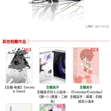
上傳於: 2017-07-22
其他相關作品
【全職-喻黃】Sorcery
全職高手
全職高手
& Sword
全職高手同人小說本--
《Everyday/Everyday》
《歸一》(周葉，二刷
全職高手｜葉黃｜四格
本)
搞笑小漫本