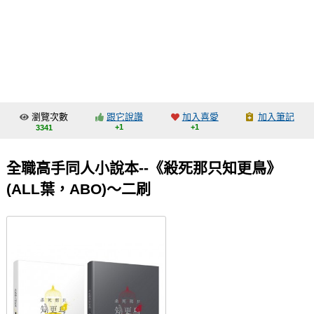
同人社團
工作委託
同人宣傳看板
繪圖藝廊
瀏覽次數
跟它說讚
加入喜愛
加入筆記
交流中心
+1
+1
3341
攤位轉讓區
全職高手同人小說本--《殺死那只知更鳥》
會員功能選單
(ALL葉，ABO)～二刷
會員中心
註冊會員
登入