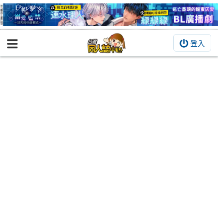
登入
BOOKY書集倉庫
同人作品
同人誌
同人周邊
同人數位作品
活動&消息
同人誌活動
最新消息
同人相關店家
宣傳&交流