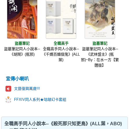
盜墓筆記
全職高手
盜墓筆記
盜墓筆記同人小說本--
全職高手同人小說本--
盜墓筆記同人小說本--
《胡鬧》(瓶邪)
《千嬌百媚個鬼》(ALL
《武林盟主》(瓶
葉)
邪)~By：在水一方【繁
體版】
宣傳小喇叭
文藝復興萬歲!!!
FFXIV同人系列★咕啵幻卡套組
全職高手同人小說本--《殺死那只知更鳥》(ALL葉，ABO)