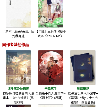
小料本【葉黃/黃葉】回
【全職】王葉NTR梗小
到我身邊
說本《You N Me》
同作者其他作品
博多豚骨拉麵團
全職高手
盜墓筆記
博多豚骨拉麵團同人漫
全職高手同人漫畫本--
盜墓筆記同人小說本--
畫本--《此夜好眠》(馬
《陌上花》(周葉)
《等閒》~By：十九九
場X林)
(簡體，短篇合集)