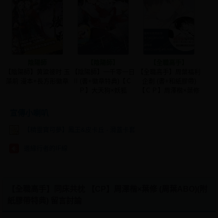
陰陽師
【陰陽師】
【全職高手】
【陰陽師】黄粱彼时 玉
【陰陽師】一千零一日
【全職高手】周葉福利
藻前 漫本+長方形徽章
II (書+徽章特典)【Ｃ
企劃 (書+和紙膠帶)
Ｐ】大天狗×妖狐
【ＣＰ】周澤楷×葉修
宣傳小喇叭
【精靈寶可夢】鳳王&皮卡丘 - 滑蓋卡套
邊緣行者的IF線
【全職高手】同床共枕 【CP】周澤楷×葉修 (周葉ABO)(附
紙膠帶特典) 留言討論