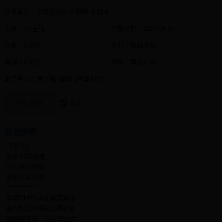
性質屬性：女性向18+ 小說類 小說本
規格：A5左翻
出版日期：
2017-08-05
頁數：102頁
裝訂：無線膠裝
售價：280元
內頁：黑白印刷
本子中心：周澤楷×葉修 (周葉ABO)
量少
特別說明
其他說明
【簡介】
周葉ABO設定
50%高能預警
請系好安全帶
************
落魄OMEGA企業家葉修
搬入BETA鄰居周澤楷家
同居變同床一方計策之內