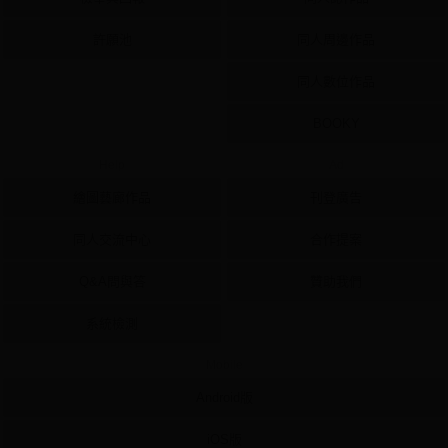
許願池
同人周邊作品
同人數位作品
BOOKY
Help
Ad
繪圖藝廊作品
刊登廣告
同人交流中心
合作提案
Q&A問與答
贊助我們
系統檢測
Mobile
Android版
iOS版