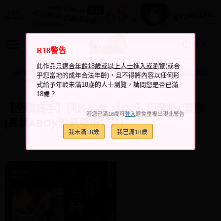
登入
R18警告
BOOKY書集倉庫
此作品
只適合年齡18歲或以上人士進入或瀏覽
(或合
同人作品
瀏覽次數
跟它說讚
加入喜愛
加入筆記
乎您當地的成年合法年齡)，且不得將內容以任何形
+1
+3
1968
式給予年齡未滿18歲的人士瀏覽，請問您是否已滿
同人誌
18歲？
同人周邊
【全職高手】同床共枕 【CP】周澤楷×葉修
若您已滿18歲可
登入
避免重複出現此警告
(周葉ABO)(附紙膠帶特典)
同人數位作品
我未滿18歲
我已滿18歲
活動&消息
同人誌活動
最新消息
同人相關店家
宣傳&交流