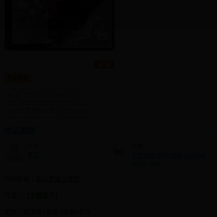
同人社團
工作委託
同人宣傳看板
繪圖藝廊
作品標籤
交流中心
BL
【全職高手】同床共枕
攤位轉讓區
【CP】周澤楷×葉修
(周葉ABO)
會員功能選單
作品資訊
會員中心
作者：
社團：
註冊會員
書瑤
牛奶色泰迪熊 Milk-colored
teddy bear
登入
共同作者：
茶几宇宙工作室
作品：
【全職高手】
配對：周澤楷×葉修 (周葉ABO)