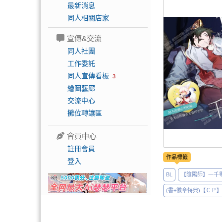
最新消息
同人相關店家
宣傳&交流
同人社團
工作委託
同人宣傳看板
3
繪圖藝廊
交流中心
攤位轉讓區
會員中心
註冊會員
作品標籤
登入
BL
【陰陽師】一千零
(書+徽章特典)【ＣＰ