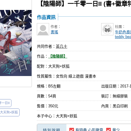
【陰陽師】一千零一日II (書+徽
作品資訊
作者：
社團：
書瑤
牛奶色泰迪熊
teddy bea
共同作者：
茶几十
作品：
【陰陽師】
配對：大天狗×妖狐
性質屬性：女性向 線上遊戲 漫畫本
規格：B5左翻
出版日期：
2017-
頁數：54頁
裝訂：無線膠裝
一日II
售價：350元
內頁：黑白印刷
】大天狗×妖狐
本子中心：大天狗×妖狐
有特典 心形徽章
量少
特別說明