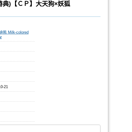
章特典)【ＣＰ】大天狗×妖狐
 Milk-colored
r
10-21