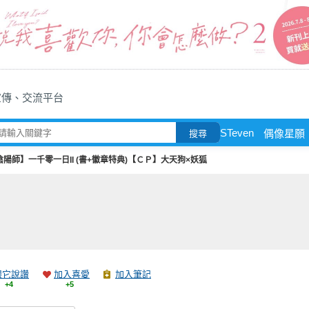
宣傳、交流平台
STeven
偶像星願
搜尋
陰陽師】一千零一日II (書+徽章特典)【ＣＰ】大天狗×妖狐
跟它說讚
加入喜愛
加入筆記
+4
+5