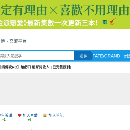
宣傳、交流平台
FATE/GRAND
#
搜尋
仙境傳說RO】給虧ㄇ 龍脊背收人! [已完售既刊]
跟它說讚
加入喜愛
加入筆記
+1
+0