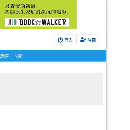
登入
註冊
鑰匙圈
立牌