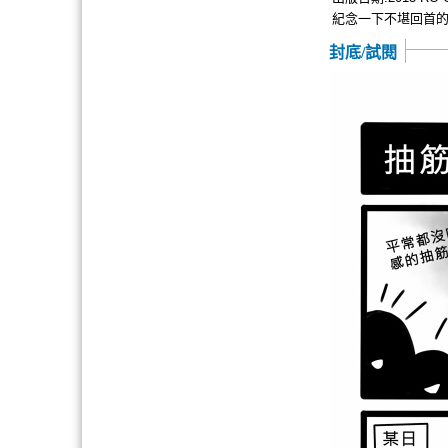
紀念一下不堪回首的黑
封底/試閱