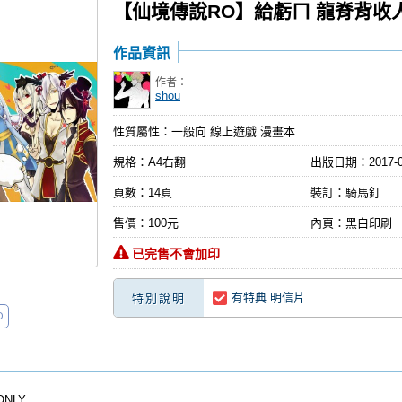
【仙境傳說RO】給虧ㄇ 龍脊背收人!
作品資訊
作者：
shou
性質屬性：一般向 線上遊戲 漫畫本
規格：A4右翻
出版日期：
2017-
頁數：14頁
裝訂：騎馬釘
售價：100元
內頁：黑白印刷
已完售不會加印
有特典 明信片
特別說明
O
ONLY