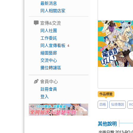
最新消息
同人相關店家
宣傳&交流
同人社團
工作委託
同人宣傳看板
4
繪圖藝廊
交流中心
攤位轉讓區
會員中心
註冊會員
作品標籤
登入
四格
仙境傳說
R
其他說明
出版日期:2013-RO 