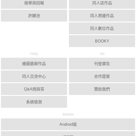
檢舉與回報
同人誌作品
許願池
同人周邊作品
同人數位作品
BOOKY
Help
Ad
繪圖藝廊作品
刊登廣告
同人交流中心
合作提案
Q&A問與答
贊助我們
系統檢測
Mobile
Android版