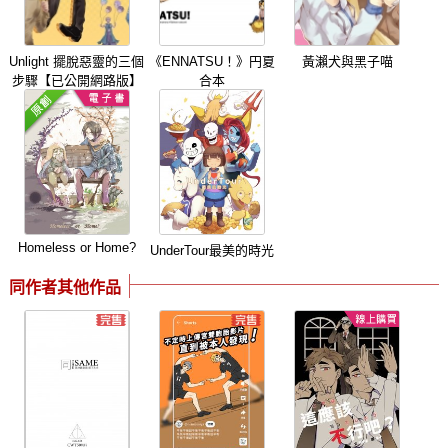
Unlight 擺脫惡靈的三個
《ENNATSU！》円夏
黃瀨犬與黑子喵
步驟【已公開網路版】
合本
Homeless or Home?
UnderTour最美的時光
同作者其他作品