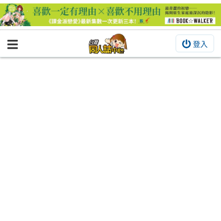
登入
BOOKY書集倉庫
同人作品
同人誌
同人周邊
同人數位作品
活動&消息
同人誌活動
最新消息
同人相關店家
宣傳&交流