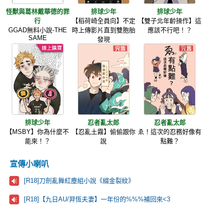
怪獸與葛林戴華德的罪
排球少年
排球少年
行
【稻荷崎全員向】不定
【雙子北年齡操作】這
GGAD無料小說-THE
時上傳影片直到雙胞胎
應該不行吧！？
SAME
發現
排球少年
忍者亂太郎
忍者亂太郎
【MSBY】你為什麼不
【忍亂土霧】偷偷跟你
ゑ！這次的忍務好像有
能來！？
說
點難？
宣傳小喇叭
[R18]刀劍亂舞紅塵組小說《綴金裂紋》
[R18]【九日AU/羿恆夫妻】一年份的%%%補回來<3