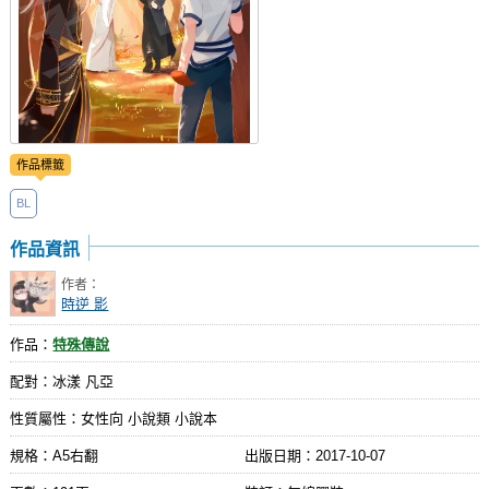
作品標籤
BL
作品資訊
作者：
時逆 影
作品：
特殊傳說
配對：冰漾 凡亞
性質屬性：女性向 小說類 小說本
規格：A5右翻
出版日期：
2017-10-07