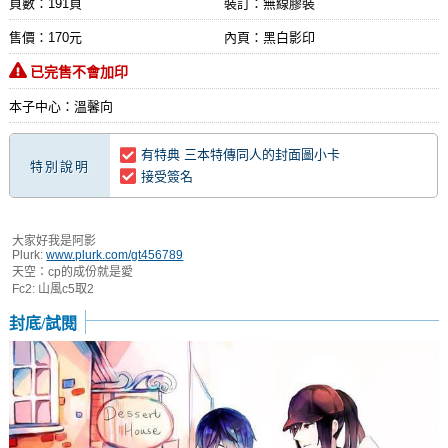
頁數：191頁
裝訂：無線膠裝
售價：170元
內頁：黑白影印
已完售不會加印
本子中心：溫馨向
有特典 三本特傳同人的封面圖小卡
特別說明
接受簽名
大家好我是阿影
Plurk:
www.plurk.com/gt456789
天空：cp的成份就是愛
Fc2: 山風c5取2
封底/試閱