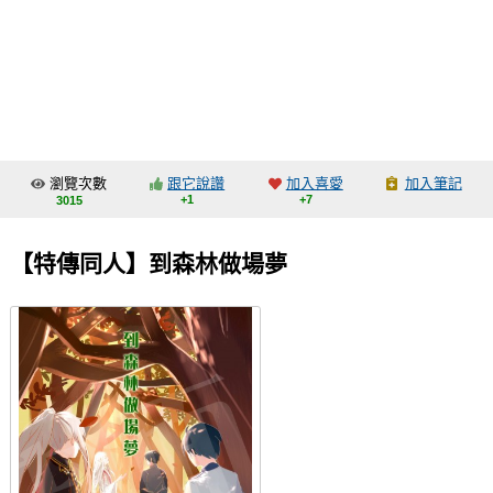
同人社團
工作委託
同人宣傳看板
繪圖藝廊
瀏覽次數
跟它說讚
加入喜愛
加入筆記
交流中心
+1
+7
3015
攤位轉讓區
【特傳同人】到森林做場夢
會員功能選單
會員中心
註冊會員
登入