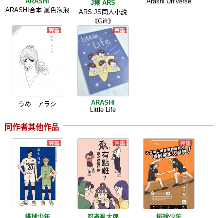
ARASHI
Arashi Universe
J禁 ARS
ARASHI合本 嵐色泡泡
ARS JS同人小説
《Gift》
ARASHI
うめ アラシ
Little Life
同作者其他作品
排球少年
忍者亂太郎
排球少年