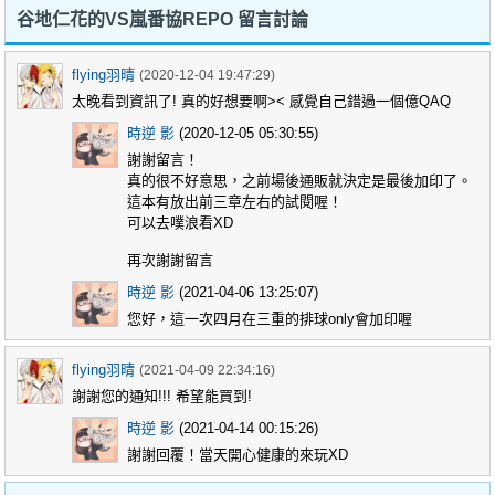
谷地仁花的VS嵐番協REPO 留言討論
flying羽晴
(2020-12-04 19:47:29)
太晚看到資訊了! 真的好想要啊>< 感覺自己錯過一個億QAQ
時逆 影
(2020-12-05 05:30:55)
謝謝留言！
真的很不好意思，之前場後通販就決定是最後加印了。
這本有放出前三章左右的試閱喔！
可以去噗浪看XD
再次謝謝留言
時逆 影
(2021-04-06 13:25:07)
您好，這一次四月在三重的排球only會加印喔
flying羽晴
(2021-04-09 22:34:16)
謝謝您的通知!!! 希望能買到!
時逆 影
(2021-04-14 00:15:26)
謝謝回覆！當天開心健康的來玩XD