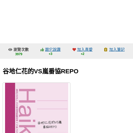
同人社團
工作委託
同人宣傳看板
繪圖藝廊
瀏覽次數
跟它說讚
加入喜愛
加入筆記
交流中心
+3
+2
3979
攤位轉讓區
谷地仁花的VS嵐番協REPO
會員功能選單
會員中心
註冊會員
登入