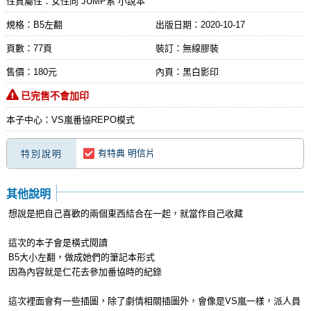
性質屬性：女性向 JUMP系 小說本
規格：B5左翻
出版日期：
2020-10-17
頁數：77頁
裝訂：無線膠裝
售價：180元
內頁：黑白影印
已完售不會加印
本子中心：VS嵐番協REPO模式
有特典 明信片
特別說明
其他說明
想說是把自己喜歡的兩個東西結合在一起，就當作自己收藏
這次的本子會是橫式閱讀
B5大小左翻，做成她們的筆記本形式
因為內容就是仁花去參加番協時的紀錄
這次裡面會有一些插圖，除了劇情相關插圖外，會像是VS嵐一樣，派人員