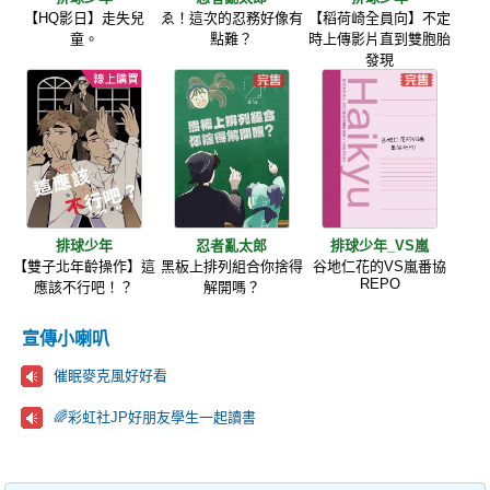
【HQ影日】走失兒
ゑ！這次的忍務好像有
【稻荷崎全員向】不定
童。
點難？
時上傳影片直到雙胞胎
發現
排球少年
忍者亂太郎
排球少年_VS嵐
【雙子北年齡操作】這
黑板上排列組合你捨得
谷地仁花的VS嵐番協
REPO
應該不行吧！？
解開嗎？
宣傳小喇叭
催眠麥克風好好看
🌈彩虹社JP好朋友學生一起讀書