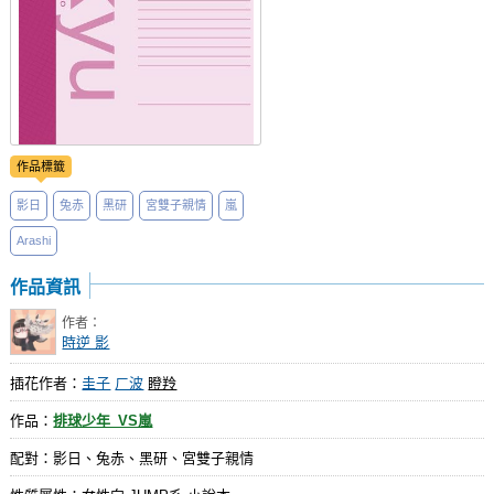
作品標籤
影日
兔赤
黑研
宮雙子親情
嵐
Arashi
作品資訊
作者：
時逆 影
插花作者：
圭子
ㄏ波
瞪羚
作品：
排球少年_VS嵐
配對：影日、兔赤、黑研、宮雙子親情