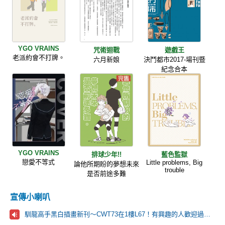
YGO VRAINS
咒術迴戰
遊戲王
老派約會不打牌。
六月新娘
決鬥都市2017-場刊暨
紀念合本
YGO VRAINS
排球少年!!
藍色監獄
戀愛不等式
Little problems, Big
論他所期盼的夢想未來
trouble
是否前途多難
宣傳小喇叭
馴龍高手黑白插畫新刊～CWT73在1樓L67！有興趣的人歡迎過來逛逛！