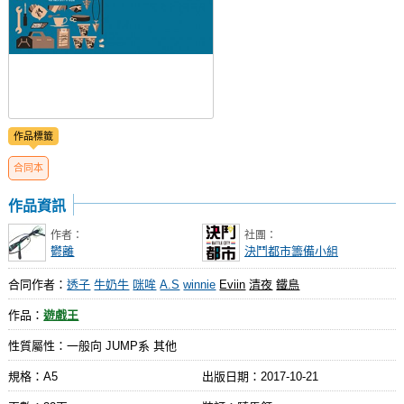
作品標籤
合同本
作品資訊
作者：
社團：
鬱離
決鬥都市籌備小組
合同作者：
透子
牛奶牛
咪哞
A.S
winnie
Eviin
清夜
鐵鳥
作品：
遊戲王
性質屬性：一般向 JUMP系 其他
規格：A5
出版日期：
2017-10-21