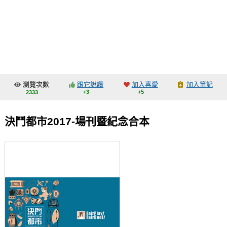
同人社團
工作委託
同人宣傳看板
繪圖藝廊
瀏覽次數
跟它說讚
加入喜愛
加入筆記
交流中心
+3
+5
2333
攤位轉讓區
決鬥都市2017-場刊暨紀念合本
會員功能選單
會員中心
註冊會員
登入