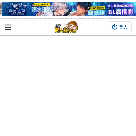
登入
BOOKY書集倉庫
同人作品
同人誌
同人周邊
同人數位作品
活動&消息
同人誌活動
最新消息
同人相關店家
宣傳&交流