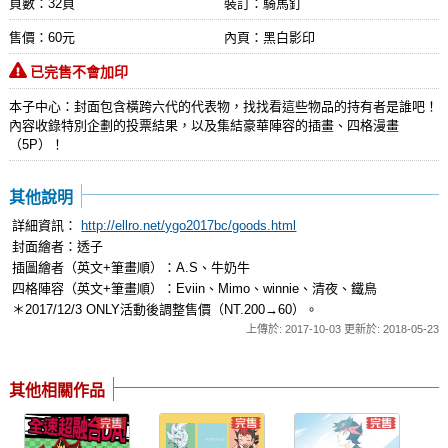
頁數：32頁
裝訂：騎馬釘
售價：60元
內頁：黑白影印
已完售不會加印
本子中心：封面包含橫跨六代的代表物，找找看這些物品的持有者是誰吧！
內容收錄特別企劃的投票結果，以及集結豪華陣容的插畫、四格漫畫
（5P）！
其他說明
詳細資訊：
http://ellro.net/ygo2017bc/goods.html
封面繪者：透子
插圖繪者（英文+筆畫順）：A.S、牛奶牛
四格陣容（英文+筆畫順）：Eviin、Mimo、winnie、清夜、鐵鳥
＊2017/12/3 ONLY活動後調整售價（NT.200→60）。
上傳於: 2017-10-03 更新於: 2018-05-23
其他相關作品