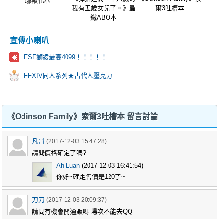
琊獸化本
我有五歲女兒了。》蟲
爾3吐槽本
鐵ABO本
宣傳小喇叭
FSF獅綾最高4099！！！！！
FFXIV同人系列★古代人壓克力
《Odinson Family》索爾3吐槽本 留言討論
凡哥
(2017-12-03 15:47:28)
請問價格確定了嗎?
Ah Luan
(2017-12-03 16:41:54)
你好~確定售價是120了~
刀刀
(2017-12-03 20:09:37)
請問有機會開通販嗎 場次不能去QQ