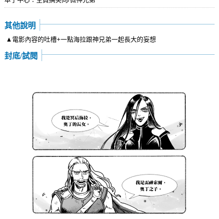
其他說明
▲電影內容的吐槽+一點海拉跟神兄弟一起長大的妄想
封底/試閱