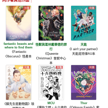
同作者其他作品
fantastic beasts and
怪獸與葛林戴華德的罪
天能
where to find them
行
《I ain't your partner》
《Fantastic
《Queenie
天能底特律AU本
Obscurus》怪產本
Christmas》奎妮中心
本
MCU
Thor
《蘇先生逛動物園》琅
《彈指之間，十六歲的
《Odinson Family》索