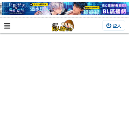
登入
BOOKY書集倉庫
同人作品
同人誌
同人周邊
同人數位作品
活動&消息
同人誌活動
最新消息
同人相關店家
宣傳&交流