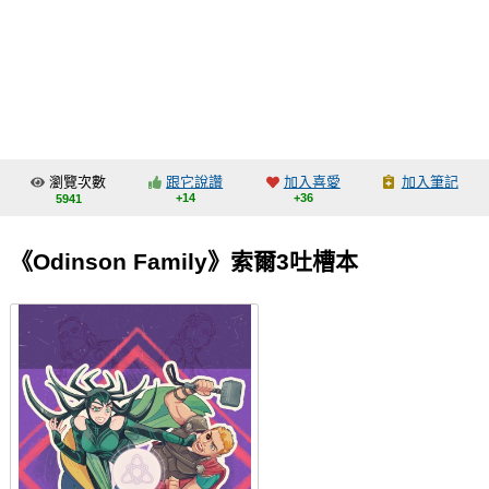
同人社團
工作委託
同人宣傳看板
繪圖藝廊
瀏覽次數
跟它說讚
加入喜愛
加入筆記
交流中心
+14
+36
5941
攤位轉讓區
《Odinson Family》索爾3吐槽本
會員功能選單
會員中心
註冊會員
登入