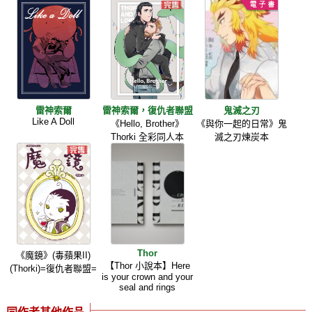
雷神索爾
雷神索爾，復仇者聯盟
鬼滅之刃
Like A Doll
《Hello, Brother》
《與你一起的日常》鬼
Thorki 全彩同人本
滅之刃煉炭本
Thor
《魔鏡》(毒蘋果II)
【Thor 小說本】Here
(Thorki)=復仇者聯盟=
is your crown and your
seal and rings