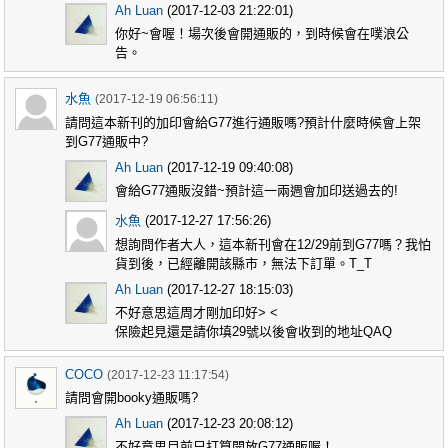
Ah Luan
(2017-12-03 21:22:01)
你好~會喔！場次後會開通販的，到時候會在噗浪公
告。
水魚
(2017-12-19 06:56:11)
請問這本新刊的加印會給G77進行通販嗎?預計什麼時候會上架
到G77通販中?
Ah Luan
(2017-12-19 09:40:08)
會給G77通販沒錯~預計這一兩週會加印送過去的!
水魚
(2017-12-27 17:56:26)
想詢問作者大人，這本新刊會在12/29前到G77嗎？我怕
貨到後，已經離開該縣市，無法下訂單。T_T
Ah Luan
(2017-12-27 18:15:03)
不好意思這周才剛加印好> <
保險起見還是請你填29號以後會收到的地址QAQ
COCO
(2017-12-23 11:17:54)
請問會開booky通販嗎?
Ah Luan
(2017-12-23 20:08:12)
不好意思目前只打算開放G77通販喔！