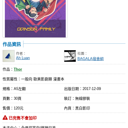
作品資訊
作者：
社團：
Ah Luan
BAGALA宿舍組
作品：
Thor
性質屬性：一般向 歐美影劇類 漫畫本
規格：A5左翻
出版日期：
2017-12-09
頁數：30頁
裝訂：無線膠裝
售價：120元
內頁：黑白影印
已完售不會加印
本子中心：全員搞笑向/微神兄弟