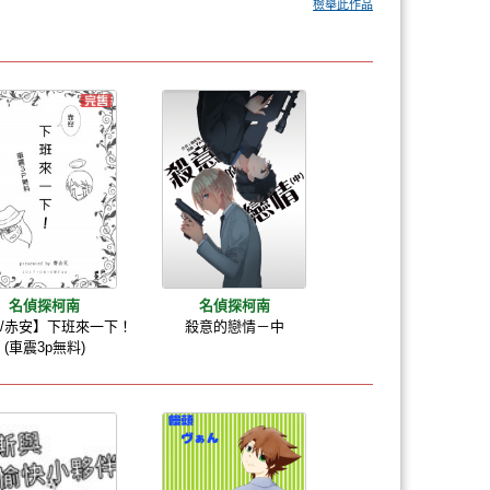
檢舉此作品
名偵探柯南
名偵探柯南
/赤安】下班來一下！
殺意的戀情－中
(車震3p無料)