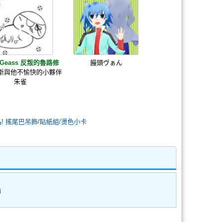
 Geass 反叛的魯路修
饅頭ヴぁん
斯與他不愉快的小夥伴
朱雀
品! 搖尾巴吊飾/貼紙組/燙色小卡
論