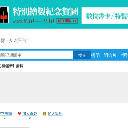
宣傳、交流平台
透明
明信片
#
搜尋
名柯/基新】無料
跟它說讚
加入喜愛
加入筆記
+2
+0