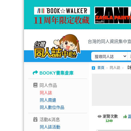
台灣的同人資訊集中
首頁
同人誌
【
BOOKY書集倉庫
同人作品
同人誌
同人周邊
同人數位作品
瀏覽次數
活動&消息
1249
同人誌活動