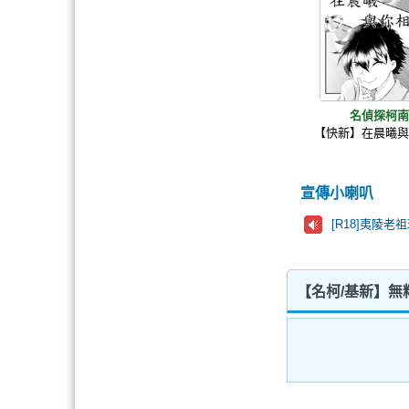
名偵探柯
【快新】在晨曦
宣傳小喇叭
[R18]夷陵
【名柯/基新】無