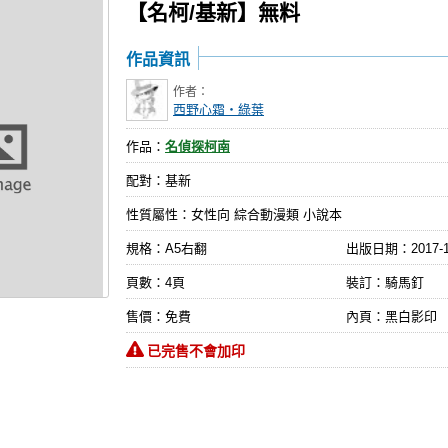
【名柯/基新】無料
作品資訊
作者：
西野心霜‧綠葉
作品：
名偵探柯南
配對：基新
性質屬性：女性向 綜合動漫類 小說本
規格：A5右翻
出版日期：
2017-
頁數：4頁
裝訂：騎馬釘
售價：免費
內頁：黑白影印
已完售不會加印