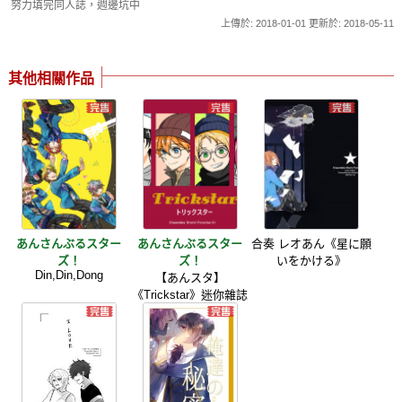
努力填完同人誌，週邊坑中
上傳於: 2018-01-01 更新於: 2018-05-11
其他相關作品
あんさんぶるスター
あんさんぶるスター
合奏 レオあん《星に願
ズ！
ズ！
いをかける》
Din,Din,Dong
【あんスタ】
《Trickstar》迷你雜誌