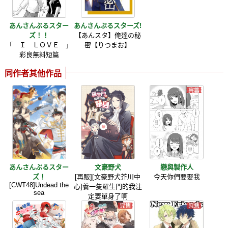
あんさんぶるスター
あんさんぶるスターズ!
ズ！！
【あんスタ】俺達の秘
「 Ｉ ＬＯＶＥ 」
密【りつまお】
彩良無料短篇
同作者其他作品
あんさんぶるスター
文豪野犬
戀與製作人
ズ！
[再販][文豪野犬芥川中
今天你們要娶我
[CWT48]Undead the
心]養一隻羅生門的我注
sea
定要單身了啊