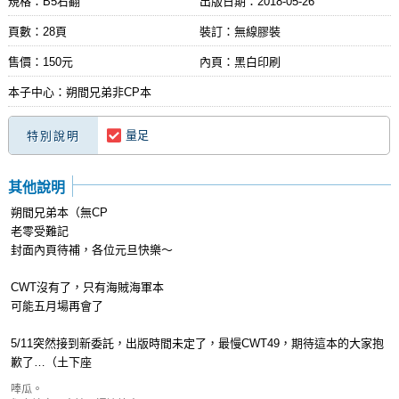
規格：B5右翻
出版日期：
2018-05-26
頁數：28頁
裝訂：無線膠裝
售價：150元
內頁：黑白印刷
本子中心：朔間兄弟非CP本
量足
特別說明
其他說明
朔間兄弟本（無CP
老零受難記
封面內頁待補，各位元旦快樂～
CWT沒有了，只有海賊海軍本
可能五月場再會了
5/11突然接到新委託，出版時間未定了，最慢CWT49，期待這本的大家抱
歉了…（土下座
唪瓜。