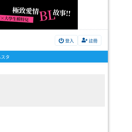
登入
註冊
んスタ