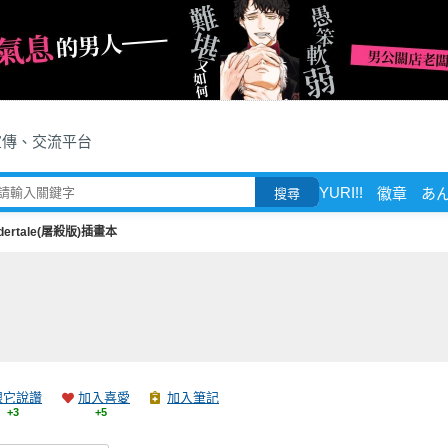
宣傳、交流平台
YURI!!
徽章
あ
搜尋
dertale(屠殺版)插畫本
跟它說讚
加入喜愛
加入筆記
+3
+5