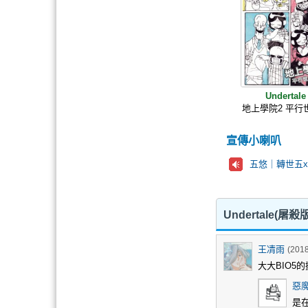
Undertale
地上學院2 平行
宣傳小喇叭
五悠｜轉世五x
Undertale(
王凊雨
(2018
大大BIO5
惡
是在