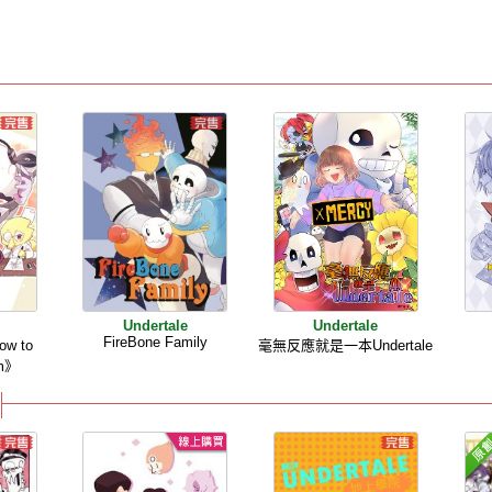
Undertale
Undertale
FireBone Family
ow to
毫無反應就是一本Undertale
em》