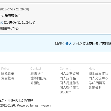
2018-07-27 23:29:08)
O是幾號攤呢？
魔K
(2018-07-31 15:24:59)
攤位在C4哦~
您必須
登入
才可以發表或回覆留言討
Policy
Contact
Content
Help
隱私政策
聯絡我們
同人活動資訊
繪圖藝廊作品
免責聲明
檢舉與回報
同人誌作品
同人交流中心
許願池
同人周邊作品
Q&A問與答
同人數位作品
系統檢測
BOOKY
作品、交流或討論的服務
 2011-2026, Powered by wsmwason