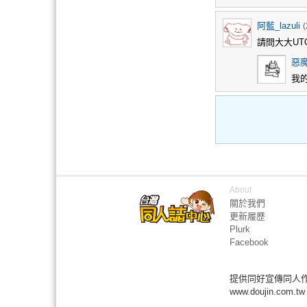
阿藍_lazuli
(
請問大大UT
惡
我的
About
關於我們
更新履歷
Plurk
Facebook
提供同好宣傳同人
www.doujin.com.tw