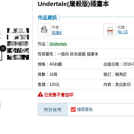
Undertale(屠殺版)插畫本
作品資訊
作者：
社團：
No.15
惡魔K
作品：
Undertale
性質屬性：一般向 綜合遊戲 插畫本
規格：A5右翻
出版日期：
2018-
頁數：16頁
裝訂：騎馬釘
售價：120元
內頁：黑白影印
已完售不會加印
接受簽名
特別說明