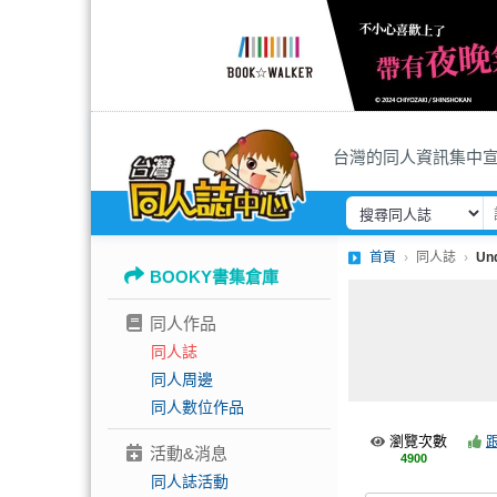
台灣的同人資訊集中
首頁
同人誌
Un
BOOKY書集倉庫
同人作品
同人誌
同人周邊
同人數位作品
瀏覽次數
活動&消息
4900
同人誌活動