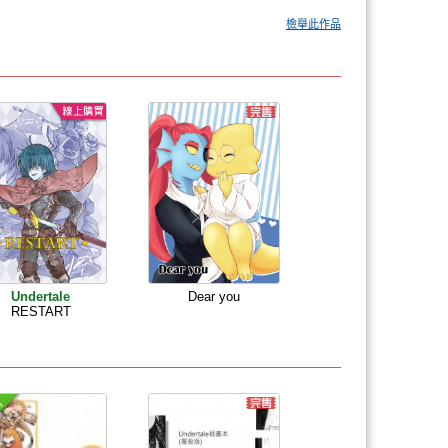
檢舉此作品
Undertale
Dear you
RESTART