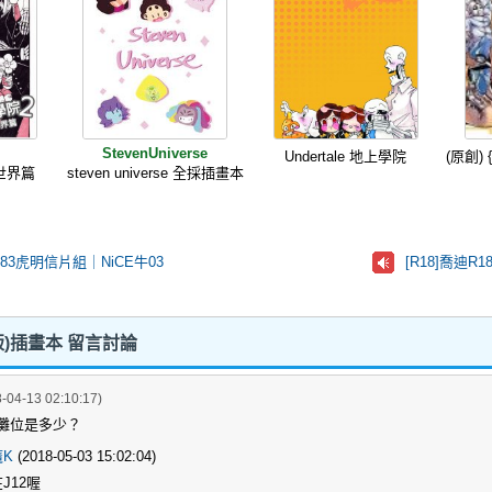
StevenUniverse
Undertale 地上學院
(原創)
世界篇
steven universe 全採插畫本
83虎明信片組｜NiCE牛03
[R18]喬迪R
屠殺版)插畫本 留言討論
-04-13 02:10:17)
的攤位是多少？
魔K
(2018-05-03 15:02:04)
J12喔