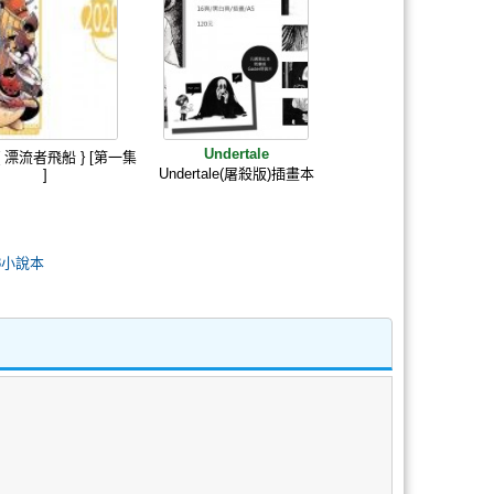
Undertale
 { 漂流者飛船 } [第一集
Undertale(屠殺版)插畫本
]
18小說本