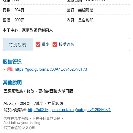
頁數：204頁
裝訂：無線膠裝
售價：200元
內頁：黑白影印
本子中心：家庭教師穿越同人
量少
接受簽名
特別說明
販售管道
https://goo.gl/forms/tO0A4Eov4626N3T73
通販
其他說明
因應家教翁，修改、更換封面後少量再版
A5大小，204頁，7萬字，插圖10張
關於內容請至
http://a0216j.pixnet.net/blog/category/1298508/1
嚮往在風中飛舞，不被任何事物束縛，
Just follow your feeling!
保持永遠的少女心!!!