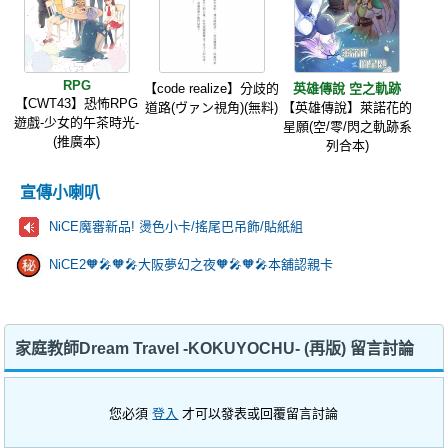
RPG
【code realize】分歧的
英雄傳說 空之軌跡
【CWT43】恐怖RPG
道路(ヴァン視角)(無料)
【英雄傳說】萊諾花的
遊戲-少女的午茶時光-
星願(空/零/閃之軌跡系
(推廣本)
列合本)
宣傳小喇叭
NiCE魔審新品! 燙色小卡/搖尾巴吊飾/貼紙組
NiCE2🧡🎤🧡🎤大阪夢幻之夜🧡🎤🧡🎤本舖認親卡
家庭教師Dream Travel -KOKUYOCHU- (再版) 留言討論
您必須
登入
才可以發表或回覆留言討論