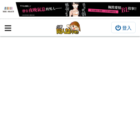
登入
BOOKY書集倉庫
同人作品
同人誌
同人周邊
同人數位作品
活動&消息
同人誌活動
最新消息
同人相關店家
宣傳&交流