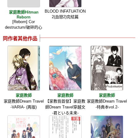
BLOOD INFATUATION
家庭教師Hitman
2(血戀2)完結篇
Reborn
[Reborn] Cor
destructum/破碎的心
同作者其他作品
家庭教師
家庭教師
家庭教師
家庭教師Dream Travel
【家教翁首發】家庭教
家庭教師Dream Travel
-VARIA- (再版)
師Dream Travel穿越文
-特典本vol.2-
-君といる未来-