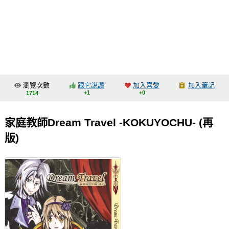
同人社團
工作委託
同人宣傳看板
繪圖藝廊
瀏覽次數
跟它說讚
加入喜愛
加入筆記
交流中心
+1
+0
1714
攤位轉讓區
家庭教師Dream Travel -KOKUYOCHU- (再
會員功能選單
版)
會員中心
註冊會員
登入