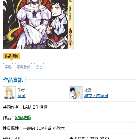
作品標籤
穿越
家庭教師
雲雀
作品資訊
作者：
社團：
舞風
緋夜下的舞風
共同作者：
LAMIER
深栖
作品：
家庭教師
性質屬性：一般向 JUMP系 小說本
規格：A5
出版日期：
2018-03-03