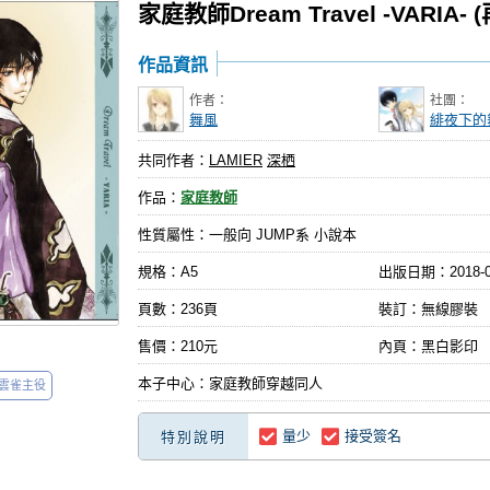
家庭教師Dream Travel -VARIA- 
作品資訊
作者：
社團：
舞風
緋夜下的
共同作者：
LAMIER
深栖
作品：
家庭教師
性質屬性：一般向 JUMP系 小說本
規格：A5
出版日期：
2018-
頁數：236頁
裝訂：無線膠裝
售價：210元
內頁：黑白影印
本子中心：家庭教師穿越同人
雲雀主役
量少
接受簽名
特別說明