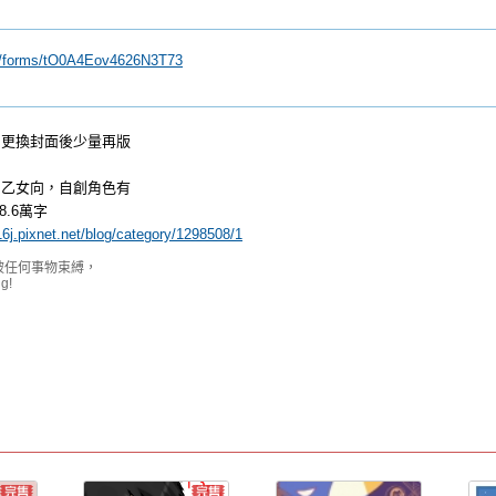
gl/forms/tO0A4Eov4626N3T73
、更換封面後少量再版
，乙女向，自創角色有
8.6萬字
16j.pixnet.net/blog/category/1298508/1
被任何事物束縛，
ng!