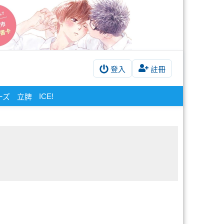
登入
註冊
ICE!
ーズ
立牌