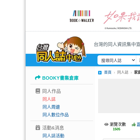
台灣的同人資訊集中
首頁
同人誌
家庭
BOOKY書集倉庫
同人作品
同人誌
同人周邊
同人數位作品
瀏覽次數
活動&消息
1505
同人誌活動