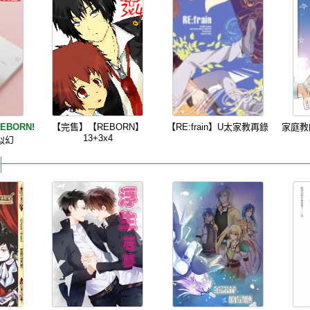
EBORN!
【完售】【REBORN】
【RE:frain】U太家教再錄
家庭教
13+3x4
似幻