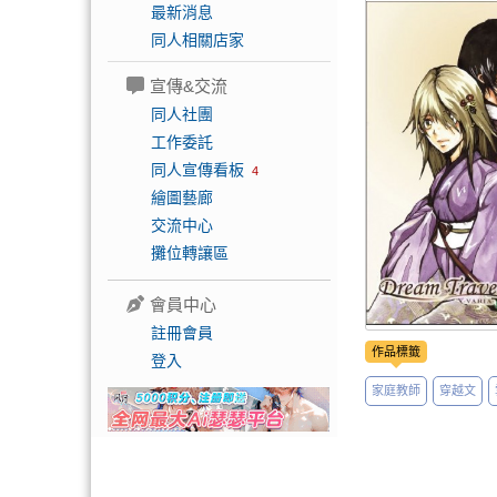
最新消息
同人相關店家
宣傳&交流
同人社團
工作委託
同人宣傳看板
4
繪圖藝廊
交流中心
攤位轉讓區
會員中心
註冊會員
作品標籤
登入
家庭教師
穿越文