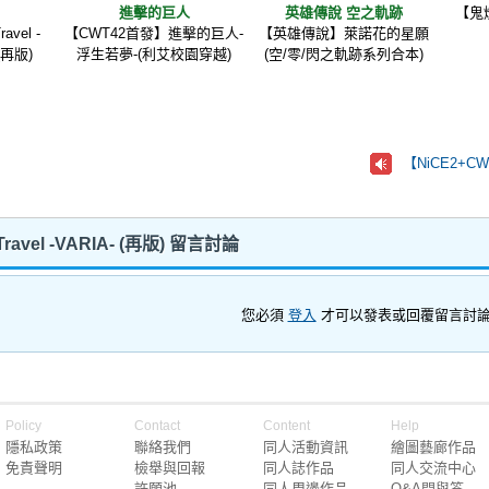
進擊的巨人
英雄傳說 空之軌跡
【鬼
vel -
【CWT42首發】進擊的巨人-
【英雄傳說】萊諾花的星願
(再版)
浮生若夢-(利艾校園穿越)
(空/零/閃之軌跡系列合本)
【NiCE2+
avel -VARIA- (再版) 留言討論
您必須
登入
才可以發表或回覆留言討
Policy
Contact
Content
Help
隱私政策
聯絡我們
同人活動資訊
繪圖藝廊作品
免責聲明
檢舉與回報
同人誌作品
同人交流中心
許願池
同人周邊作品
Q&A問與答