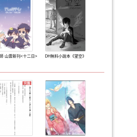
師 山雲新刊<十二日>
DH無料小說本《望空》