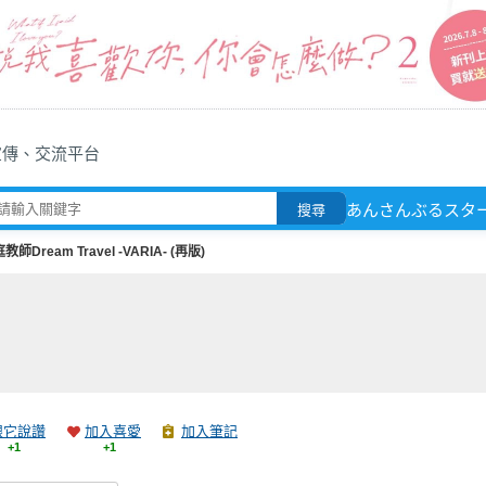
宣傳、交流平台
あんさんぶるスタ
搜尋
教師Dream Travel -VARIA- (再版)
跟它說讚
加入喜愛
加入筆記
+1
+1