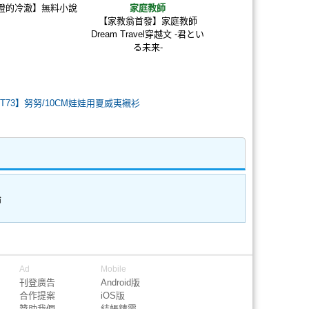
燈的冷澈】無料小說
家庭教師
【家教翁首發】家庭教師
Dream Travel穿越文 -君とい
る未来-
CWT73】努努/10CM娃娃用夏威夷襯衫
論
Ad
Mobile
刊登廣告
Android版
合作提案
iOS版
贊助我們
結帳精靈