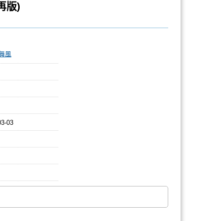
(再版)
舞風
03-03