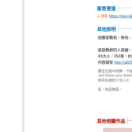
販售管道
https://goo.
通販
其他說明
因應家教翁，修改
家庭教師同人穿越
A5大小，252頁，約
內容請至
http://a02
嚮往在風中飛舞，不
Just follow your feeli
保持永遠的少女心!!!
這，就是舞風。
其他相關作品