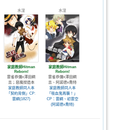
水浧
水浧
家庭教師Hitman
家庭教師Hitman
Reborn!
Reborn!
雲雀恭彌x澤田綱
雲雀恭彌x澤田綱
吉；惡魔捏造本
吉、阿諾德x喬特
家庭教師同人本
家庭教師同人本
「契約背側」CP:
「吸血鬼再襲！」
雲綱(1827)
CP：雲綱、初雲空
(阿諾德x喬特)