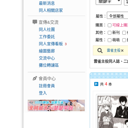
最新消息
同人相關店家
屬性：
宣傳&交流
購買：
可線上購
同人社團
其他：
新刊
工作委託
屬性：
萌萌
同人宣傳看板
3
繪圖藝廊
雲雀主役
交流中心
雲雀主役同人誌、二
攤位轉讓區
會員中心
4
共
本
註冊會員
登入