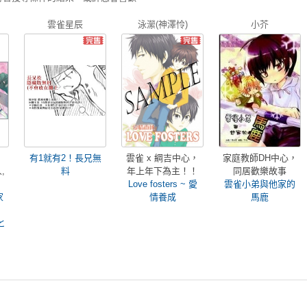
雲雀星辰
泳瀠(神澤怜)
小芥
有1就有2！長兄無
雲雀 x 綱吉中心，
家庭教師DH中心，
,
料
年上年下為主！！
同居歡樂故事
Love fosters ~ 愛
雲雀小弟與他家的
家
情養成
馬鹿
と