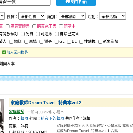
性質：
類別：
活動：
買
購買實體書
購買電子書
預購中
有開放預訂
免費
可通販
排除已完售
擬人
糟糕
惡搞
獵奇
GL
BL
性轉換
形象崩壞
加入常用搜尋
創同人本
家庭教師Dream Travel -特典本vol.2-
家庭教師
一般向
JUMP系
小說本
作者：
舞風
社團：
緋夜下的舞風
共同作者：
深栖
頁數：24頁
家庭教師穿越同人 因應家教翁，少量再版 需與家
庭教師Dream Travel -特典本vol.1-合購
出版日期：2018-03-03