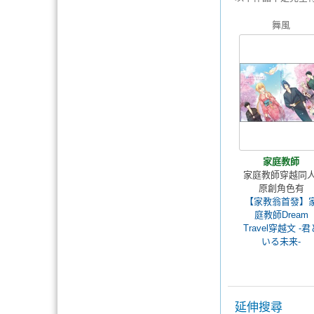
舞風
家庭教師
家庭教師穿越同人
原創角色有
【家教翁首發】
庭教師Dream
Travel穿越文 -君
いる未来-
延伸搜尋