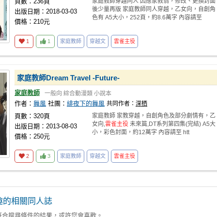
頁數：236頁
家庭教師穿越同人 因應家教翁，修改、更換封面
後少量再版 家庭教師同人穿越，乙女向，自創角
出版日期：2018-03-03
色有 A5大小，252頁，約8.6萬字 內容請至
價格：210元
1
1
家庭教師
穿越文
雲雀主役
家庭教師Dream Travel -Future-
家庭教師
一般向
綜合動漫類
小說本
作者：
舞風
社團：
緋夜下的舞風
共同作者：
深栖
頁數：320頁
家庭教師 家教穿越，自創角色及部分劇情有，乙
女向,
雲雀主役
未來篇,DT系列第四集(完結) A5大
出版日期：2013-08-03
小，彩色封面，約12萬字 內容請至 htt
價格：250元
2
3
家庭教師
穿越文
雲雀主役
趣的相關同人誌
符合搜尋條件的結果，或許您會喜歡。