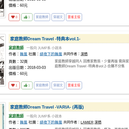
價格：60元
0
1
家庭教師
穿越文
雲雀主役
家庭教師Dream Travel -特典本vol.1-
家庭教師
一般向
JUMP系
小說本
作者：
舞風
社團：
緋夜下的舞風
共同作者：
深栖
頁數：32頁
家庭教師穿越同人 因應家教翁，少量再版 需與家
庭教師Dream Travel -特典本vol.2-合購不分售
出版日期：2018-03-03
價格：60元
1
1
家庭教師
穿越文
雲雀主役
家庭教師Dream Travel -VARIA- (再版)
家庭教師
一般向
JUMP系
小說本
作者：
舞風
社團：
緋夜下的舞風
共同作者：
LAMIER
深栖