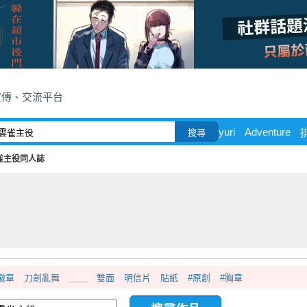
宣傳、交流平台
yuri
Adventure
搜尋
雀主役同人誌
徽章
刀劍亂舞
＿＿
雙面
明信片
貼紙
#原創
#胸章