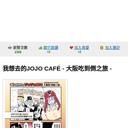
同人社團
工作委託
同人宣傳看板
繪圖藝廊
瀏覽次數
跟它說讚
加入喜愛
加入筆記
交流中心
+2
+2
2306
攤位轉讓區
我想去的JOJO CAFÉ - 大阪吃到倒之旅 -
會員功能選單
會員中心
註冊會員
登入