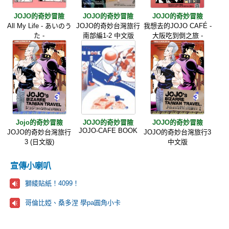
JOJO的奇妙冒險
JOJO的奇妙冒險
JOJO的奇妙冒險
All My Life - あいのう
JOJO的奇妙台灣旅行
我想去的JOJO CAFÉ -
た -
南部編1-2 中文版
大阪吃到倒之旅 -
Jojo的奇妙冒險
JOJO的奇妙冒險
JOJO的奇妙冒險
JOJO-CAFE BOOK
JOJO的奇妙台灣旅行
JOJO的奇妙台灣旅行3
3 (日文版)
中文版
宣傳小喇叭
獅綾貼紙！4099！
哥倫比婭、桑多涅 學pa圓角小卡