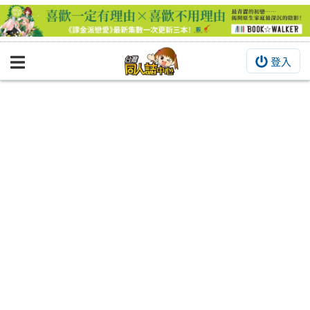
登入
BOOKY書集倉庫
同人作品
同人誌
同人周邊
同人數位作品
活動&消息
同人誌活動
最新消息
同人相關店家
宣傳&交流