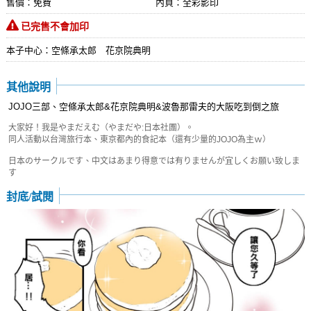
售價：免費
內頁：全彩影印
已完售不會加印
本子中心：空條承太郎 花京院典明
其他說明
JOJO三部、空條承太郎&花京院典明&波魯那雷夫的大阪吃到倒之旅
大家好！我是やまだえむ（やまだや:日本社團）。
同人活動以台灣旅行本、東京都內的食記本（還有少量的JOJO為主ｗ）
日本のサークルです、中文はあまり得意では有りませんが宜しくお願い致しま
す
封底/試閱