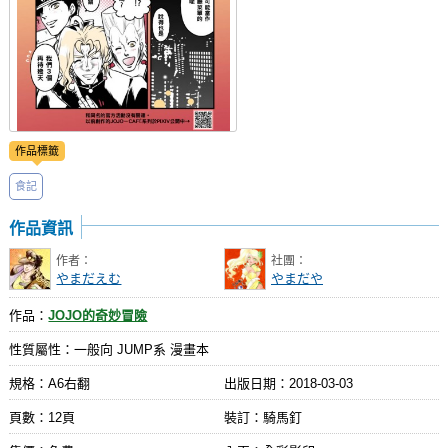
作品標籤
食記
作品資訊
作者：
社團：
やまだえむ
やまだや
作品：
JOJO的奇妙冒險
性質屬性：一般向 JUMP系 漫畫本
規格：A6右翻
出版日期：
2018-03-03
頁數：12頁
裝訂：騎馬釘