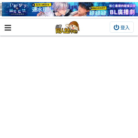
登入
BOOKY書集倉庫
同人作品
同人誌
同人周邊
同人數位作品
活動&消息
同人誌活動
最新消息
同人相關店家
宣傳&交流