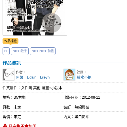
作品標籤
BL
NICO歌手
NICONICO動畫
作品資訊
作者：
社團：
阿茵｜Edain｜Lileyn
積水不退
性質屬性：女性向 其他 漫畫+小說本
規格：B5右翻
出版日期：
2012-08-11
頁數：未定
裝訂：無線膠裝
售價：未定
內頁：黑白影印
已完售不會加印