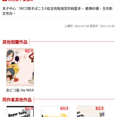
本子中心：NICO歌手ぽこたX蛇足有點搞笑的純愛本。 歡樂砂糖，全年齡
女性向。
上傳於: 2012-07-08 更新於: 2012-12-05
其他相關作品
赤ピコ飯 the MAX
同作者其他作品