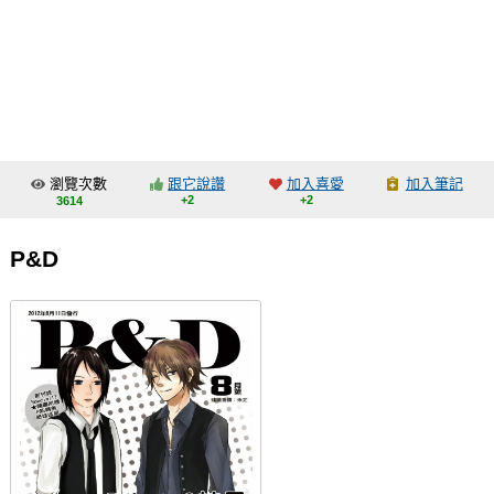
同人社團
工作委託
同人宣傳看板
繪圖藝廊
瀏覽次數
跟它說讚
加入喜愛
加入筆記
交流中心
+2
+2
3614
攤位轉讓區
P&D
會員功能選單
會員中心
註冊會員
登入