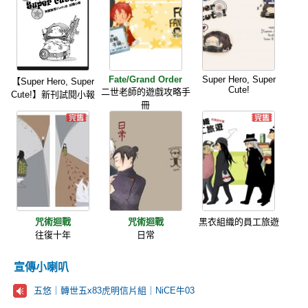
Fate/Grand Order
Super Hero, Super
【Super Hero, Super
Cute!
二世老師的遊戲攻略手
Cute!】新刊試閱小報
冊
咒術迴戰
咒術迴戰
黑衣組織的員工旅遊
往復十年
日常
宣傳小喇叭
五悠｜轉世五x83虎明信片組｜NiCE牛03