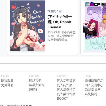
推薦同人誌
[アイナナ/All一
織] Oh, Rabbit
Friends!
IDOLiSH7 衰小高中生
的All一織向戀愛遊戲
攻略安價記錄本
Policy
Contact
Content
Help
隱私政策
聯絡我們
同人活動資訊
繪圖藝廊作品
免責聲明
檢舉與回報
同人誌作品
同人交流中心
許願池
同人周邊作品
Q&A問與答
同人數位作品
系統檢測
BOOKY