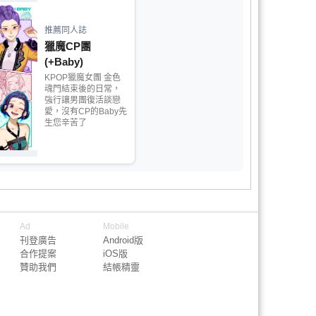
推薦同人誌
獵魔CP團
(+Baby)
KPOP獵魔女團 金色
魂門結束後的日常，
強行讓男團復活談戀
愛，沒有CP的Baby先
生您辛苦了
Ad
Mobile
刊登廣告
Android版
合作提案
iOS版
贊助我們
結帳精靈