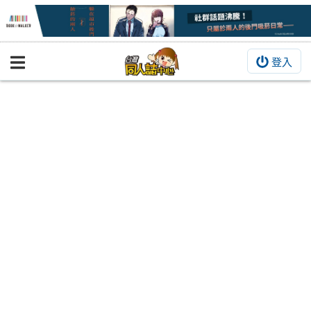
登入
BOOKY書集倉庫
同人作品
同人誌
同人周邊
同人數位作品
活動&消息
同人誌活動
最新消息
同人相關店家
宣傳&交流