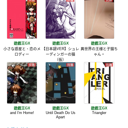
遊戲王GX
遊戲王GX
遊戲王GX
小さな惑星と、恋のメ
【日本語VER】シュレ
異世界の王様と子猫ち
ロディー
ーディンガーの猫
ゃん。
（仮）
遊戲王GX
遊戲王GX
遊戲王GX
and I'm Home!
Until Death Do Us
Triangler
Apart