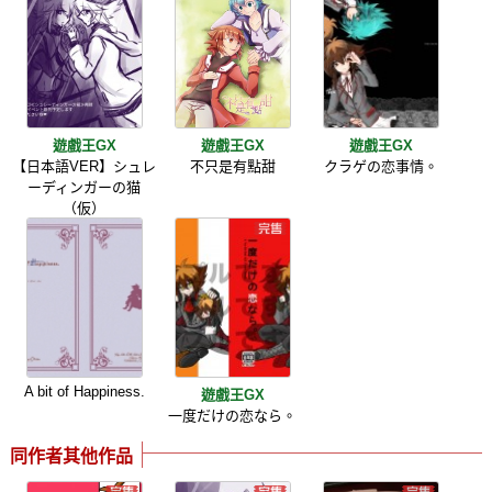
遊戲王GX
遊戲王GX
遊戲王GX
【日本語VER】シュレ
不只是有點甜
クラゲの恋事情。
ーディンガーの猫
（仮）
A bit of Happiness.
遊戲王GX
一度だけの恋なら。
同作者其他作品