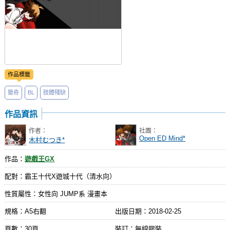
作品標籤
獵奇
BL
肢體殘缺
作品資訊
作者：
社團：
Open ED Mind*
木村むつき*
作品：
遊戲王GX
配對：霸王十代X遊城十代（清水向）
性質屬性：女性向 JUMP系 漫畫本
規格：A5右翻
出版日期：
2018-02-25
頁數：30頁
裝訂：無線膠裝