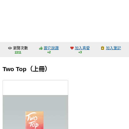
同人社團
工作委託
同人宣傳看板
繪圖藝廊
瀏覽次數
跟它說讚
加入喜愛
加入筆記
交流中心
+2
+3
2211
攤位轉讓區
Two Top（上冊）
會員功能選單
會員中心
註冊會員
登入