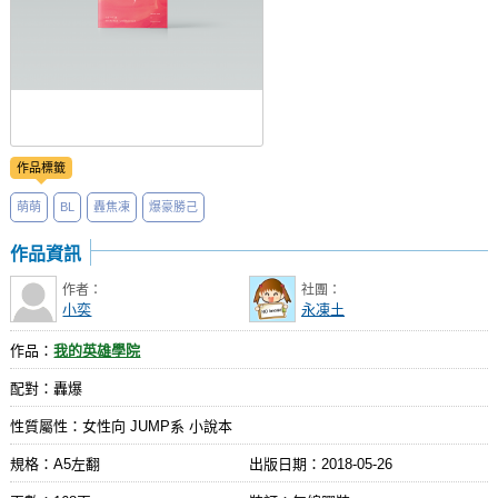
作品標籤
萌萌
BL
轟焦凍
爆豪勝己
作品資訊
作者：
社團：
小奕
永凍土
作品：
我的英雄學院
配對：轟爆
性質屬性：女性向 JUMP系 小說本
規格：A5左翻
出版日期：
2018-05-26