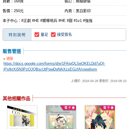
頁數：168頁
裝訂：無線膠裝
售價：250元
內頁：黑白影印
本子中心：#正劇 #HE #嚮導哨兵 #HE #甜 #1v1 #強強
量足
接受簽名
特別說明
販售管道
通販
https://docs.google.com/forms/d/e/1FAIpQLSeOKELDd7uQI-
jPsfktXi5N3PzOJQBscUtPpwDgNAXzsEGzfA/viewform
上傳於: 2018-04-28 更新於: 2018-08-10
其他相關作品