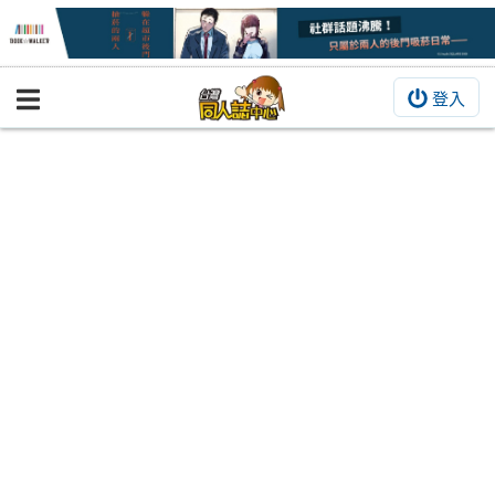
登入
BOOKY書集倉庫
同人作品
同人誌
同人周邊
同人數位作品
活動&消息
同人誌活動
最新消息
同人相關店家
宣傳&交流