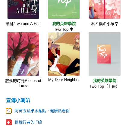
半身/Two and A Half
我的英雄學院
君と僕の小確幸
Two Top 中
My Dear Neighbor
散落的時光Pieces of
我的英雄學院
Time
Two Top（上冊）
宣傳小喇叭
阿萬五蔬果水晶貼，健康貼着你
邊緣行者的IF線