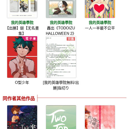
我的英雄學院
我的英雄學院
我的英雄學院
【出勝】鎹【无名畫
轟出《TODOIZU
一人一半最不公平
集】
HALLOWEEN 2》
O型少年
[我的英雄學院無料/出
勝]指切り
同作者其他作品