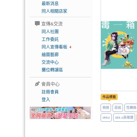
最新消息
同人相關店家
宣傳&交流
同人社團
工作委託
同人宣傳看板
4
繪圖藝廊
交流中心
攤位轉讓區
會員中心
註冊會員
作品標籤
登入
萌萌
惡搞
性轉換
okko
okk.o英雄讚