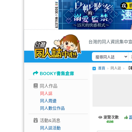
台灣的同人資訊集中
首頁
同人誌
【毒
BOOKY書集倉庫
同人作品
同人誌
同人周邊
同人數位作品
瀏覽次數
活動&消息
4598
同人誌活動