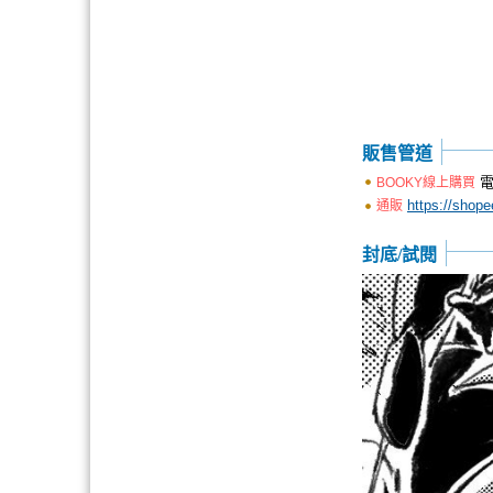
販售管道
電
BOOKY線上購買
https://sho
通販
封底/試閱