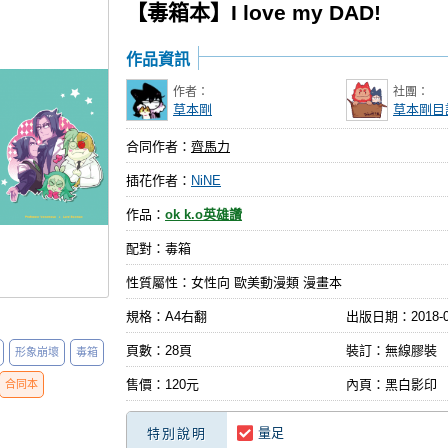
【毒箱本】I love my DAD!
作品資訊
作者：
社團：
草本剛
草本剛目
合同作者：
齊馬力
插花作者：
NiNE
作品：
ok k.o英雄讚
配對：毒箱
性質屬性：女性向 歐美動漫類 漫畫本
規格：A4右翻
出版日期：
2018-
頁數：28頁
裝訂：無線膠裝
形象崩壞
毒箱
售價：120元
內頁：黑白影印
合同本
量足
特別說明