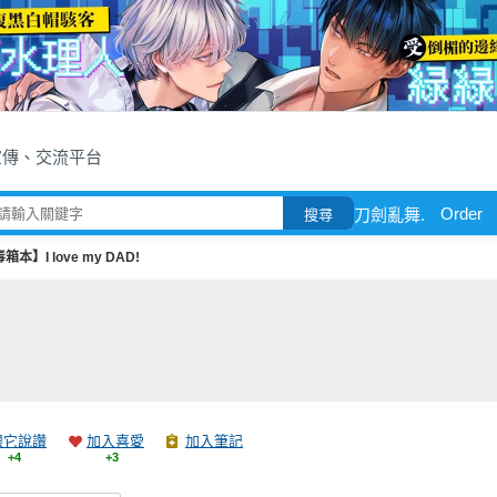
宣傳、交流平台
Order
刀劍亂舞.
搜尋
箱本】I love my DAD!
跟它說讚
加入喜愛
加入筆記
+4
+3