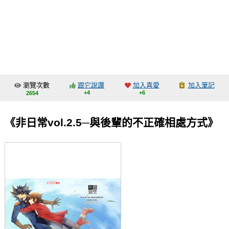
同人社團
工作委託
同人宣傳看板
繪圖藝廊
瀏覽次數
跟它說讚
加入喜愛
加入筆記
交流中心
+4
+6
2654
攤位轉讓區
《非日常vol.2.5─與後輩的不正確相處方式》
會員功能選單
會員中心
註冊會員
登入