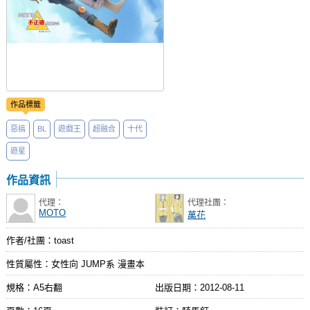
作品標籤
惡搞
BL
遊戲王
超融合
十代
遊星
作品資訊
代理：
代理社團：
MOTO
萬花
作者/社團：toast
性質屬性：女性向 JUMP系 漫畫本
規格：A5右翻
出版日期：
2012-08-11