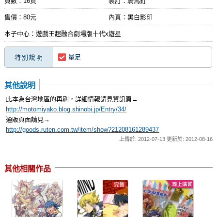
頁數：16頁
裝訂：騎馬釘
售價：80元
內頁：黑白影印
本子中心：遊戲王超融合劇場版十代x遊星
量足
特別說明
其他說明
此本為台灣地區的再刷，詳細情報請見資訊頁→
http://motomiyako.blog.shinobi.jp/Entry/34/
通販頁面請見→
http://goods.ruten.com.tw/item/show?21208161289437
上傳於: 2012-07-13 更新於: 2012-08-16
其他相關作品