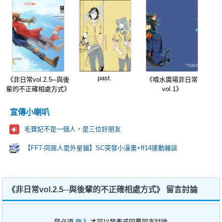
past.
《非日常vol.2.5─與後
《噴水廣場非日常
輩的不正確相處方式》
vol.1》
宣傳小喇叭
毛寶妃不是一個人，是三位好朋友
【FF7-同居人是外星貓】SC突發小漫畫+ff14連動雜談
《非日常vol.2.5─與後輩的不正確相處方式》 留言討論
您必須
登入
才可以發表或回覆留言討論