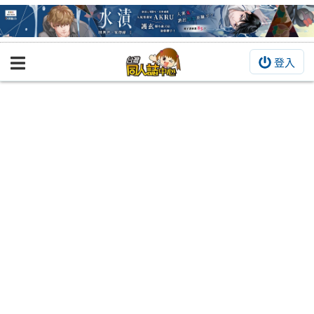
登入
BOOKY書集倉庫
同人作品
同人誌
同人周邊
同人數位作品
活動&消息
同人誌活動
最新消息
同人相關店家
宣傳&交流