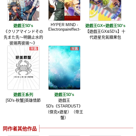
HYPER MIND -
遊戲王5D's
遊戲王GX+遊戲王5D’s
Electronpaireffect-
《クリアマインドその
【遊戲王GX&5D’s】十
先また先～明鏡止水的
代遊星充氣糖果包
彼端再彼端～》
遊戲王系列
遊戲王5D's
[5D's-秋蟹]英雄情節
遊戲王
5D's《STARDUST》
（傑克x遊星）（帝王
蟹）
同作者其他作品