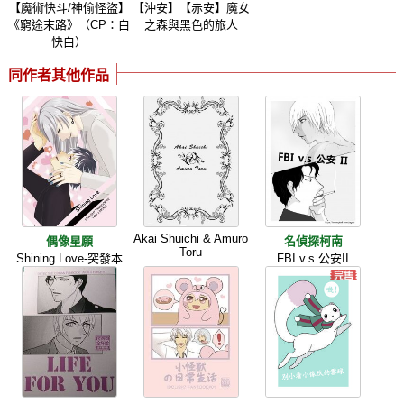
【魔術快斗/神偷怪盜】
【沖安】【赤安】魔女
《窮途末路》（CP：白
之森與黑色的旅人
快白）
同作者其他作品
Akai Shuichi & Amuro
偶像星願
名偵探柯南
Toru
Shining Love-突發本
FBI v.s 公安II