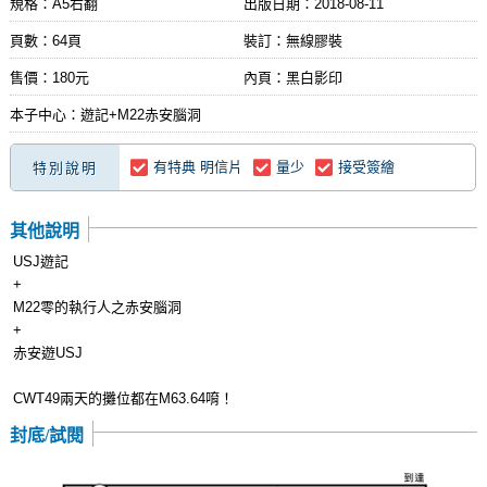
規格：A5右翻
出版日期：
2018-08-11
頁數：64頁
裝訂：無線膠裝
售價：180元
內頁：黑白影印
本子中心：遊記+M22赤安腦洞
有特典 明信片
量少
接受簽繪
特別說明
其他說明
USJ遊記
+
M22零的執行人之赤安腦洞
+
赤安遊USJ
CWT49兩天的攤位都在M63.64唷！
封底/試閱