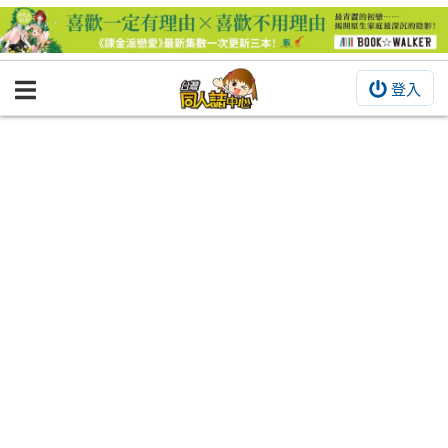
登入
BOOKY書集倉庫
同人作品
同人誌
同人周邊
同人數位作品
活動&消息
同人誌活動
最新消息
同人相關店家
宣傳&交流