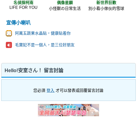
名偵探柯南
偶像星願
新世界狂歡
LIFE FOR YOU
小怪獸の日常生活
別小看小傢伙的雪球
宣傳小喇叭
阿萬五蔬果水晶貼，健康貼着你
毛寶妃不是一個人，是三位好朋友
Hello!安室さん！ 留言討論
您必須
登入
才可以發表或回覆留言討論