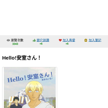
同人社團
工作委託
同人宣傳看板
繪圖藝廊
瀏覽次數
跟它說讚
加入喜愛
加入筆記
交流中心
+6
+6
3343
攤位轉讓區
Hello!安室さん！
會員功能選單
會員中心
註冊會員
登入