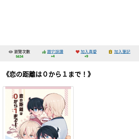
同人社團
工作委託
同人宣傳看板
繪圖藝廊
瀏覽次數
跟它說讚
加入喜愛
加入筆記
交流中心
+4
+9
5634
攤位轉讓區
《恋の距離は０から１まで！》
會員功能選單
會員中心
註冊會員
登入