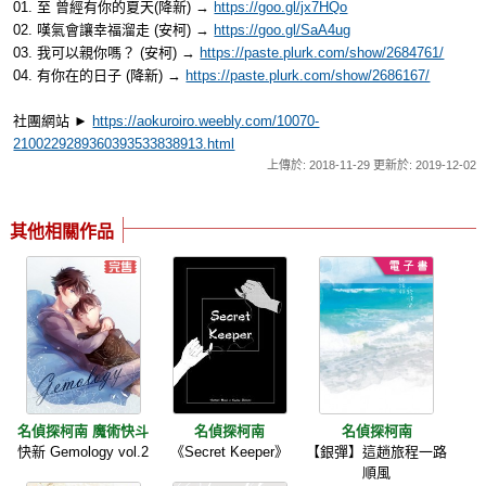
01. 至 曾經有你的夏天(降新) →
https://goo.gl/jx7HQo
02. 嘆氣會讓幸福溜走 (安柯) →
https://goo.gl/SaA4ug
03. 我可以親你嗎？ (安柯) →
https://paste.plurk.com/show/2684761/
04. 有你在的日子 (降新) →
https://paste.plurk.com/show/2686167/
社團網站 ►
https://aokuroiro.weebly.com/10070-
2100229289360393533838913.html
上傳於: 2018-11-29 更新於: 2019-12-02
其他相關作品
名偵探柯南 魔術快斗
名偵探柯南
名偵探柯南
快新 Gemology vol.2
《Secret Keeper》
【銀彈】這趟旅程一路
順風