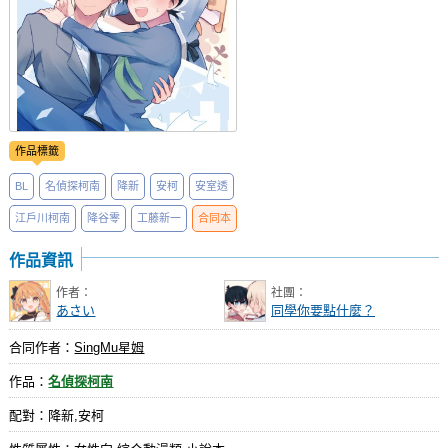
作品標籤
BL
名偵探柯南
降新
安柯
安室透
江戶川柯南
降谷零
工藤新一
合同本
作品資訊
作者：
社團：
あさい
同學你要點什麼？
合同作者：
SingMu星姆
作品：
名偵探柯南
配對：降新,安柯