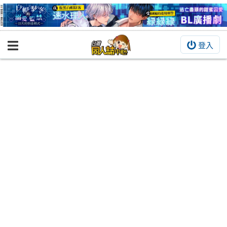
登入
BOOKY書集倉庫
同人作品
同人誌
同人周邊
同人數位作品
活動&消息
同人誌活動
最新消息
同人相關店家
宣傳&交流