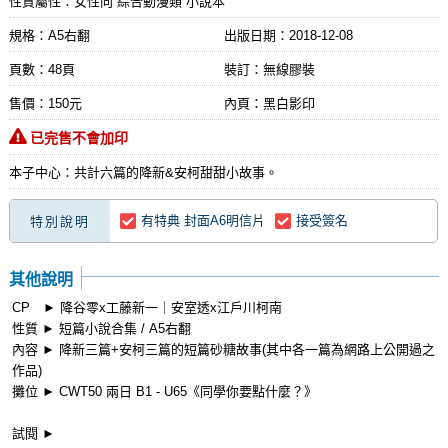
性質屬性：女性向 綜合動漫類 小說本
規格：A5右翻
出版日期：
2018-12-08
頁數：48頁
裝訂：無線膠裝
售價：150元
內頁：黑白影印
已完售不會加印
本子中心：共計六篇的降新&安柯甜甜小故事。
有特典 封面A6明信片
接受簽名
特別說明
其他說明
CP ► 降谷零x工藤新一｜安室透x江戶川柯南
性質 ► 短篇小說合集 / A5右翻
內容 ► 降新三篇+安柯三篇的短篇砂糖故事(其中各一篇為網路上公開過之
作品)
攤位 ► CWT50 兩日 B1 - U65《同學你要點什麼？》
試閱 ►