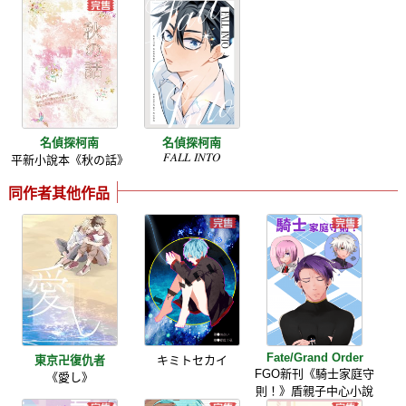
名偵探柯南
名偵探柯南
𝐹𝐴𝐿𝐿 𝐼𝑁𝑇𝑂
平新小說本《秋の話》
同作者其他作品
Fate/Grand Order
東京卍復仇者
キミトセカイ
FGO新刊《騎士家庭守
《愛し》
則！》盾親子中心小說