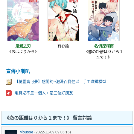
鬼滅之刃
有心論
名偵探柯南
《おはようから》
《恋の距離は０から１
まで！》
宣傳小喇叭
【精靈寶可夢】悠閒的~泡澡百變怪🛁 - 手工磁鐵模型
毛寶妃不是一個人，是三位好朋友
《恋の距離は０から１まで！》 留言討論
Mousse
(2022-11-09 09:06:16)