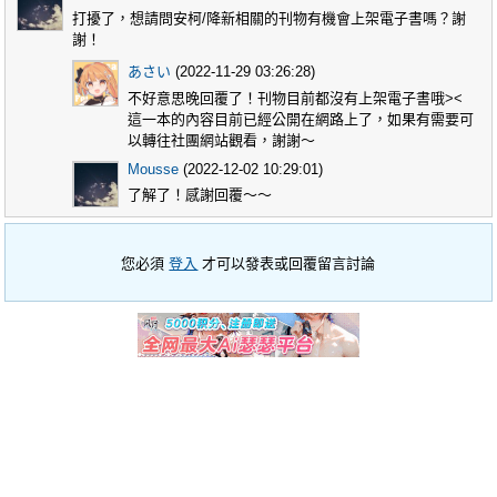
打擾了，想請問安柯/降新相關的刊物有機會上架電子書嗎？謝
謝！
あさい
(2022-11-29 03:26:28)
不好意思晚回覆了！刊物目前都沒有上架電子書哦><
這一本的內容目前已經公開在網路上了，如果有需要可
以轉往社團網站觀看，謝謝～
Mousse
(2022-12-02 10:29:01)
了解了！感謝回覆～～
您必須
登入
才可以發表或回覆留言討論