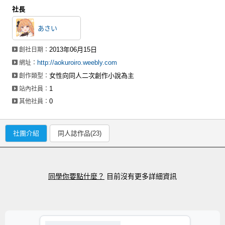
社長
あさい
2013年06月15日
創社日期：
http://aokuroiro.weebly.com
網址：
女性向同人二次創作小說為主
創作類型：
1
站內社員：
0
其他社員：
社團介紹
同人誌作品(23)
同學你要點什麼？
目前沒有更多詳細資訊