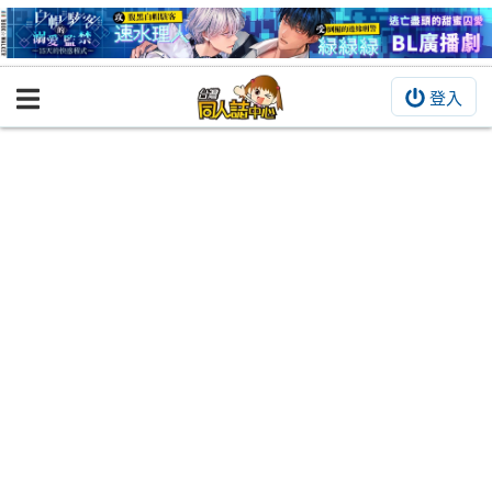
登入
BOOKY書集倉庫
同人作品
同人誌
同人周邊
同人數位作品
活動&消息
同人誌活動
最新消息
同人相關店家
宣傳&交流