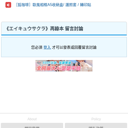
［狐咖啡］歐風相框A5收納盒/ 護照套 / 轉印貼
《エイキュウサクラ》再錄本 留言討論
您必須
登入
才可以發表或回覆留言討論
About
Policy