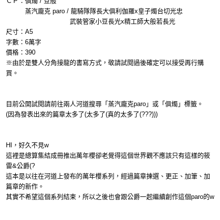
ＣＰ：俱燭 / 豆般
蒸汽龐克 paro / 龍騎隊隊長大俱利伽羅x皇子燭台切光忠
武裝管家小豆長光x精工師大般若長光
尺寸：A5
字數：6萬字
價格：390
※由於是雙人分角接龍的書寫方式，敬請試閱過後確定可以接受再行購
買。
目前公開試閱請前往兩人河道搜尋「蒸汽龐克paro」或「俱燭」標籤。
(因為發表出來的篇章太多了(太多了(真的太多了(???)))
HI，好久不見w
這裡是總算集結成冊推出萬年櫻卻老覺得這個世界觀不應該只有這樣的筱
雷&公爵(?
這本是以往在河道上發布的萬年櫻系列，經過篇章揀選、更正、加筆、加
篇章的新作。
其實不希望這個系列結束，所以之後也會跟公爵一起繼續創作這個paro的w