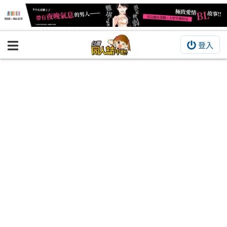
登入
BOOKY書集倉庫
同人作品
同人誌
同人周邊
同人數位作品
活動&消息
同人誌活動
最新消息
同人相關店家
宣傳&交流