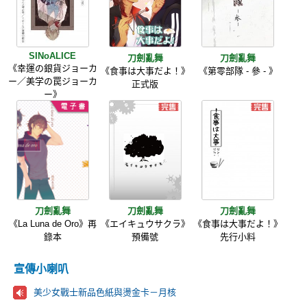
SINoALICE
刀劍亂舞
刀劍亂舞
《幸運の銀貨ジョーカ
《食事は大事だよ！》
《第零部隊 - 參 - 》
ー／美学の罠ジョーカ
正式版
ー》
刀劍亂舞
刀劍亂舞
刀劍亂舞
《La Luna de Oro》再
《エイキュウサクラ》
《食事は大事だよ！》
錄本
預備號
先行小料
宣傳小喇叭
美少女戰士新品色紙與燙金卡－月核