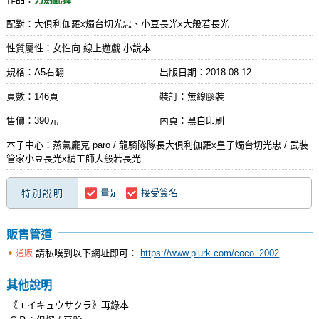
配對：大俱利伽羅x燭台切光忠、小豆長光x大般若長光
性質屬性：女性向 線上遊戲 小說本
規格：A5右翻
出版日期：
2018-08-12
頁數：146頁
裝訂：無線膠裝
售價：390元
內頁：黑白印刷
本子中心：蒸氣龐克 paro / 龍騎隊隊長大俱利伽羅x皇子燭台切光忠 / 武裝
管家小豆長光x精工師大般若長光
量足
接受簽名
特別說明
販售管道
請私噗到以下網址即可：
https://www.plurk.com/coco_2002
通販
其他說明
《エイキュウサクラ》再錄本