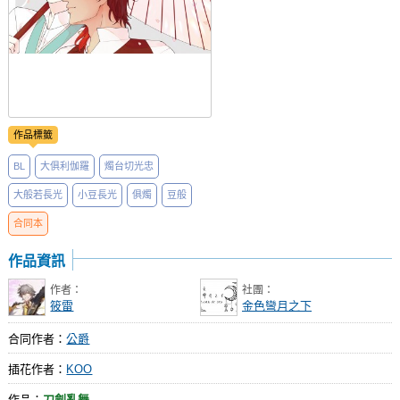
作品標籤
BL
大俱利伽羅
燭台切光忠
大般若長光
小豆長光
俱燭
豆般
合同本
作品資訊
作者：
社團：
筱雷
金色彎月之下
合同作者：
公爵
插花作者：
KOO
作品：
刀劍亂舞