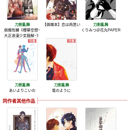
刀劍亂舞
【俱燭本】恋は両思い
刀劍亂舞
俱燭性轉《櫻華空想~
くりみつ＠花丸PAPER
大正浪漫少女融解~》
刀劍亂舞
刀劍亂舞
あいよりこいの
竜のように
同作者其他作品