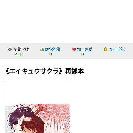
同人社團
工作委託
同人宣傳看板
繪圖藝廊
瀏覽次數
跟它說讚
加入喜愛
加入筆記
交流中心
+1
+1
2156
攤位轉讓區
《エイキュウサクラ》再錄本
會員功能選單
會員中心
註冊會員
登入