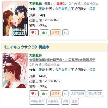
刀劍亂舞
俱燭 / 小
豆般
若
女性向
線上遊戲
小說本
作者：
筱雷
社團：
金色彎月之下
合同作者：
公爵
頁數：84頁
出版日期：2019-08-10
價格：290元
1
1
合同本
BL
《エイキュウサクラ》再錄本
刀劍亂舞
大俱利伽羅x燭台切光忠、小豆長光x大般若長光
女性向
線上遊戲
小說本
作者：
筱雷
社團：
金色彎月之下
合同作者：
公爵
頁數：146頁
出版日期：2018-08-12
價格：390元
1
1
合同本
BL
大俱利伽羅
燭台切光忠
大般若長光
小豆長光
俱燭
豆般