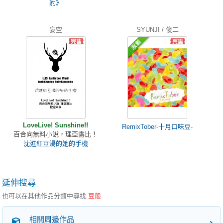
豹》
妄空
SYUNJI / 俊二
LoveLive! Sunshine!!
RemixTober-十月口味豆-
百合向無料小說，理亞露比！
沈進紅豆湯的她的手機
延伸搜尋
也可以在其他作品分類中尋找
豆般
相關周邊作品