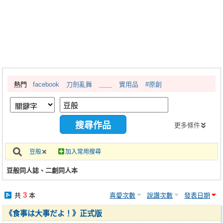
同人社團
工作委託
同人宣傳看板
繪圖藝廊
熱門
facebook
刀劍亂舞
＿＿
實用品
#原創
交流中心
攤位轉讓區
會員功能選單
更多條件
會員中心
豆般
加入常用搜尋
註冊會員
豆般同人誌、二創同人本
登入
3
共
本
喜愛次數
說讚次數
發表日期
《食事は大事だよ！》正式版