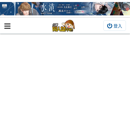
登入
BOOKY書集倉庫
同人作品
同人誌
同人周邊
同人數位作品
活動&消息
同人誌活動
最新消息
同人相關店家
宣傳&交流