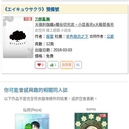
《エイキュウサクラ》預備號
刀劍亂舞
大俱利伽羅x燭台切光忠、小豆長光x大般若長光
女性向
線上遊戲
小說本
作者：
筱雷
社團：
金色彎月之下
合同作者：
公爵
頁數：12頁
出版日期：2018-03-03
價格：免費
0
1
合同本
BL
你可能會感興趣的相關同人誌
以下作品不是完全符合搜尋條件的結果，或許您會喜歡。
soma
仙貝(Reya)