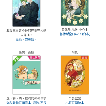
魯休斯.馬份 中心本
此篇故事會不停的在現在和過
魯休斯全口味豆 (合本)
去穿插。
高綠，交會點。
墨桃／百樓
阿軌
虎、獅、豹、獵豹的種種事情
全員歡樂
貓科動物豆知識本《獵豹不是
小紅豆鋼鍊本