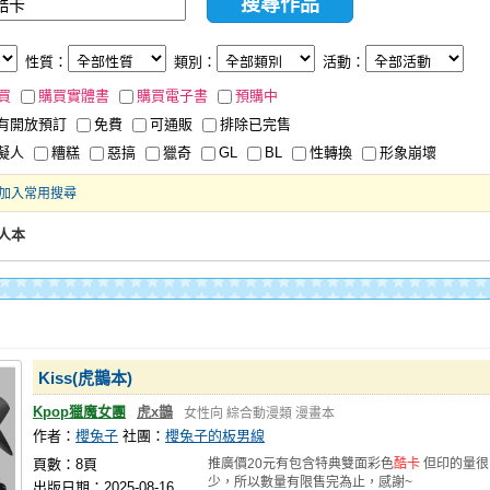
性質：
類別：
活動：
買
購買實體書
購買電子書
預購中
有開放預訂
免費
可通販
排除已完售
擬人
糟糕
惡搞
獵奇
GL
BL
性轉換
形象崩壞
加入常用搜尋
人本
Kiss(虎鵲本)
Kpop獵魔女團
虎x鵲
女性向
綜合動漫類
漫畫本
作者：
櫻兔子
社團：
櫻兔子的板男線
頁數：8頁
推廣價20元有包含特典雙面彩色
酷卡
但印的量很
少，所以數量有限售完為止，感謝~
出版日期：2025-08-16