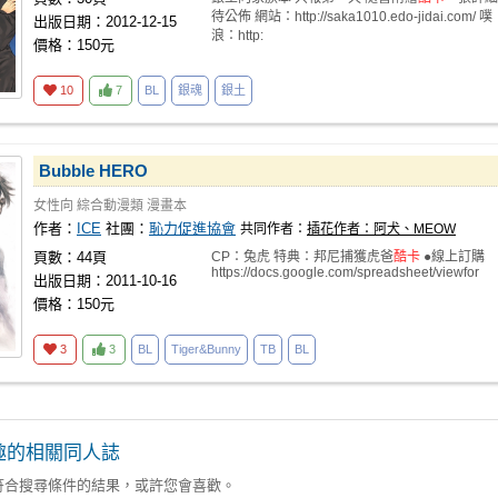
待公佈 網站：http://saka1010.edo-jidai.com/ 噗
出版日期：2012-12-15
浪：http:
價格：150元
10
7
BL
銀魂
銀土
Bubble HERO
女性向
綜合動漫類
漫畫本
作者：
ICE
社團：
恥力促進協會
共同作者：
插花作者：阿犬、MEOW
頁數：44頁
CP：兔虎 特典：邦尼捕獲虎爸
酷卡
●線上訂購
https://docs.google.com/spreadsheet/viewfor
出版日期：2011-10-16
價格：150元
3
3
BL
Tiger&Bunny
TB
BL
趣的相關同人誌
符合搜尋條件的結果，或許您會喜歡。