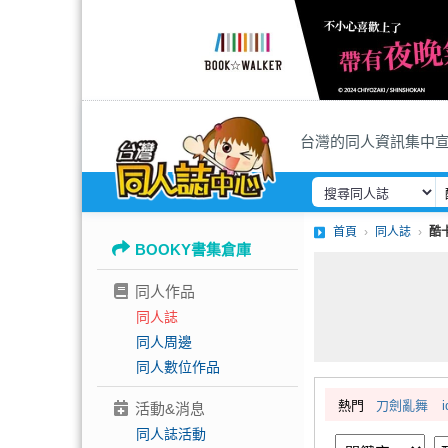
台灣的同人資訊集中
首頁
同人誌
酷
BOOKY書集倉庫
同人作品
同人誌
同人周邊
同人數位作品
熱門
刀劍亂舞
i
活動&消息
同人誌活動