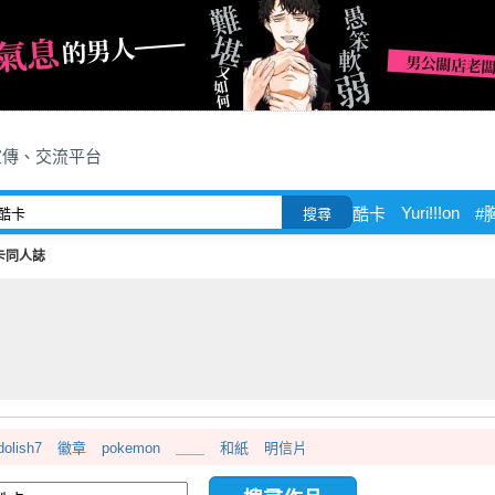
宣傳、交流平台
Yuri!!!on
酷卡
#
搜尋
卡同人誌
dolish7
徽章
pokemon
＿＿
和紙
明信片