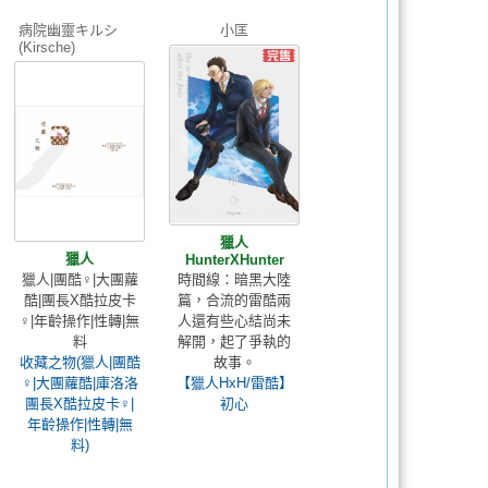
病院幽靈キルシ
小匡
(Kirsche)
獵人
獵人
HunterXHunter
獵人|團酷♀️|大團蘿
時間線：暗黑大陸
酷|團長X酷拉皮卡
篇，合流的雷酷兩
♀️|年齡操作|性轉|無
人還有些心結尚未
料
解開，起了爭執的
收藏之物(獵人|團酷
故事。
♀️|大團蘿酷|庫洛洛
【獵人HxH/雷酷】
團長X酷拉皮卡♀️|
初心
年齡操作|性轉|無
料)