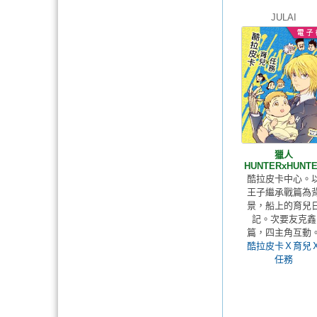
JULAI
獵人
HUNTERxHUNT
酷拉皮卡中心。
王子繼承戰篇為
景，船上的育兒
記。次要友克鑫
篇，四主角互動
酷拉皮卡Ｘ育兒
任務