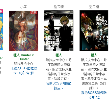
小匡
造玉糖
造玉糖
獵人 Hunter x
獵人
獵人
ER
Hunter
酷拉皮卡中心，時
酷拉皮卡中心，時
以
酷拉皮卡中心
序為黑暗大陸篇
序為黑暗大陸篇
背
【獵人HxH/酷拉皮
前，關於黑道少主
前，關於黑道少主
日
卡中心】吿 解
酷拉的日常小故
酷拉的日常小故
事。私設定有。
事。私設定有。本
。
我的BOSS叫做酷
書為第二集（第3
Ｘ
拉皮卡
話）。
我的BOSS叫做酷
拉皮卡2