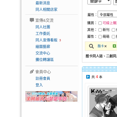
最新消息
同人相關店家
屬性：
宣傳&交流
購買：
可線上購
同人社團
其他：
新刊
工作委託
屬性：
萌萌
同人宣傳看板
3
繪圖藝廊
酷卡
交流中心
酷卡同人誌、二創同
攤位轉讓區
會員中心
4
共
本
註冊會員
登入