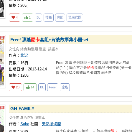
價格：20元
4
1
BL
櫻兔
虎鵲
獵魔女團
Free! 凜遙
酷卡
套組+背後故事集小冊set
女性向
綜合動漫類
漫畫+插畫本
作者：
北沢
頁數：16頁
Free! 凜遙 是個讓我不知道該怎麼明白表示的商
品(^-^; ) 簡而言之是
酷卡
套組A6四張雙面(第一張
出版日期：2013-12-14
圖內容) 以及根據這八張圖為底延伸
價格：120元
20
14
BL
Free!
凜遙
GH-FAMILY
女性向
JUMP系
漫畫本
作者：
Saka
社團：
天然捲切腹
頁數：30頁
銀土向家族本 只報第一天 隨書附贈
酷卡
一張詳細