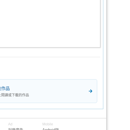
位作品
上閱讀或下載的作品
Ad
Mobile
刊登廣告
Android版