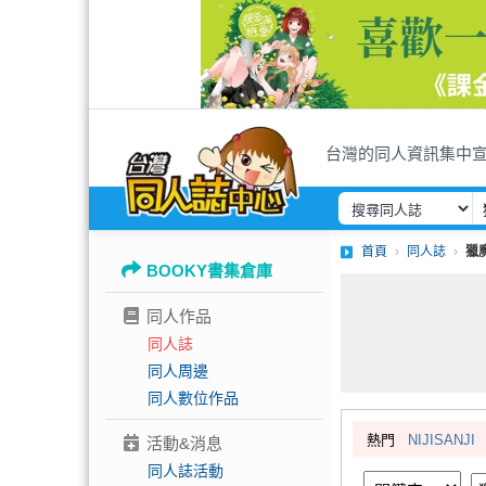
台灣的同人資訊集中
首頁
同人誌
獵
BOOKY書集倉庫
同人作品
同人誌
同人周邊
同人數位作品
熱門
NIJISANJI
活動&消息
同人誌活動