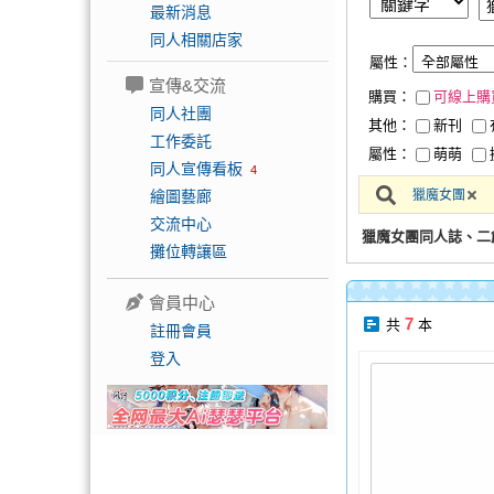
最新消息
同人相關店家
屬性：
宣傳&交流
購買：
可線上購
同人社團
其他：
新刊
工作委託
屬性：
萌萌
同人宣傳看板
4
繪圖藝廊
獵魔女團
交流中心
獵魔女團同人誌、二
攤位轉讓區
會員中心
7
共
本
註冊會員
登入