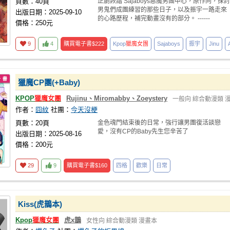
頁數：40頁
正劇詼諧 Sajaboys惡魔男團中心，原作向，探討
男鬼們成團練習的那些日子，以及振宇一路走來
出版日期：2025-09-10
的心路歷程，補完動畫沒有的部分。 ------
價格：250元
9
4
購買電子書
$222
Kpop
獵魔女團
Sajaboys
振宇
Jinu
獵魔CP團(+Baby)
KPOP
獵魔女團
Rujinu、Miromabby、Zoeystery
一般向
綜合動漫類
作者：
囧紋
社團：
今天沒梗
頁數：20頁
金色魂門結束後的日常，強行讓男團復活談戀
愛，沒有CP的Baby先生您辛苦了
出版日期：2025-08-16
價格：200元
29
9
購買電子書
$160
四格
歡樂
日常
Kiss(虎鵲本)
Kpop
獵魔女團
虎x鵲
女性向
綜合動漫類
漫畫本