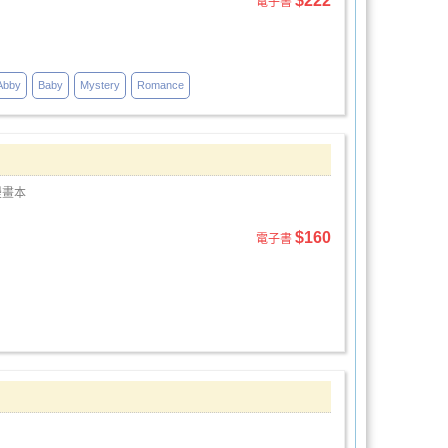
$222
電子書
Abby
Baby
Mystery
Romance
漫畫本
$160
電子書