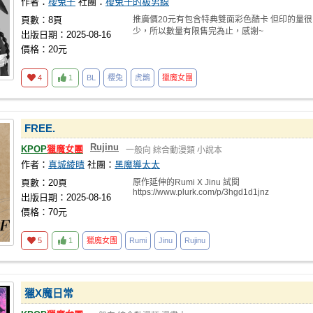
作者：
櫻兔子
社團：
櫻兔子的板男線
頁數：8頁
推廣價20元有包含特典雙面彩色酷卡 但印的量很
少，所以數量有限售完為止，感謝~
出版日期：2025-08-16
價格：20元
4
1
BL
櫻兔
虎鵲
獵魔女團
FREE.
Rujinu
KPOP
獵魔女團
一般向
綜合動漫類
小說本
作者：
真城綾晴
社團：
黑魔導太太
頁數：20頁
原作延伸的Rumi X Jinu 試閱
https://www.plurk.com/p/3hgd1d1jnz
出版日期：2025-08-16
價格：70元
5
1
獵魔女團
Rumi
Jinu
Rujinu
獵X魔日常