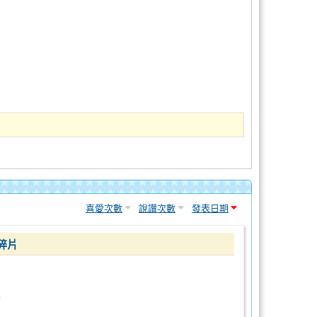
喜愛次數
說讚次數
發表日期
的碎片
對