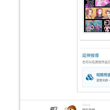
延伸搜尋
也可以在其他作品
相關周
瀏覽吊飾
About
關於我們