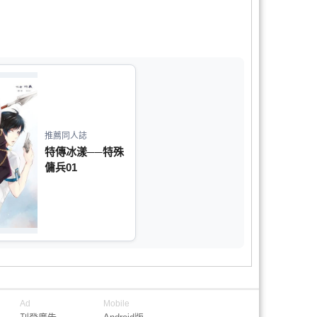
推薦同人誌
特傳冰漾──特殊
傭兵01
Ad
Mobile