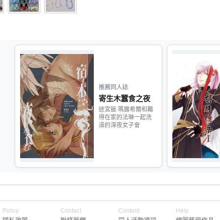
推薦同人誌
寄生木蠶食之夜
迷宮飯 瑪露希爾和難
得在家的法琳一起洗
澡的深夜女子會
Policy
Contact
Content
Help