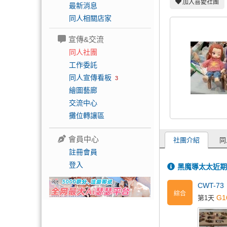
加入喜愛社團
最新消息
同人相關店家
宣傳&交流
同人社團
工作委託
同人宣傳看板
3
繪圖藝廊
交流中心
攤位轉讓區
會員中心
社團介紹
同
註冊會員
登入
黑魔導太太近期
CWT-7
綜合
G1
第1天