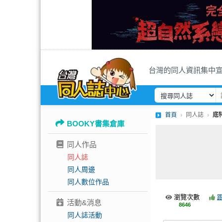
台灣的同人資訊集中
首頁
同人誌
底特
BOOKY書集倉庫
同人作品
同人誌
同人周邊
同人數位作品
瀏覽次數
活動&消息
8646
同人誌活動