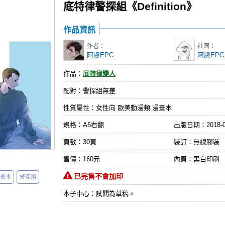
底特律警探組《Definition》
作品資訊
作者：
社團：
阿盧EPC
阿盧EPC
作品：
底特律變人
配對：警探組無差
性質屬性：女性向 歐美動漫類 漫畫本
規格：A5右翻
出版日期：
2018-
頁數：30頁
裝訂：無線膠裝
售價：160元
內頁：黑白印刷
已完售不會加印
畫本
警探組
本子中心：試閱為草稿。