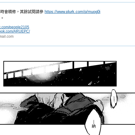
本時會精修，其餘試閱請參
https://www.plurk.com/p/muog0i
印。
rk.com/people2105
ebook.com/ARUEPC/
ail.com