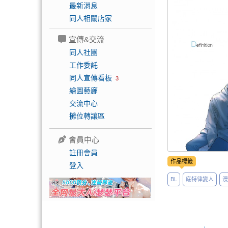
最新消息
同人相關店家
宣傳&交流
同人社團
工作委託
同人宣傳看板
3
繪圖藝廊
交流中心
攤位轉讓區
會員中心
註冊會員
作品標籤
登入
BL
底特律變人
漫