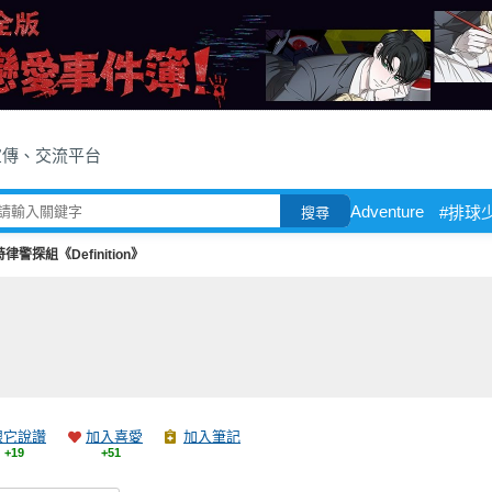
宣傳、交流平台
Adventure
#排球
搜尋
律警探組《Definition》
跟它說讚
加入喜愛
加入筆記
+19
+51