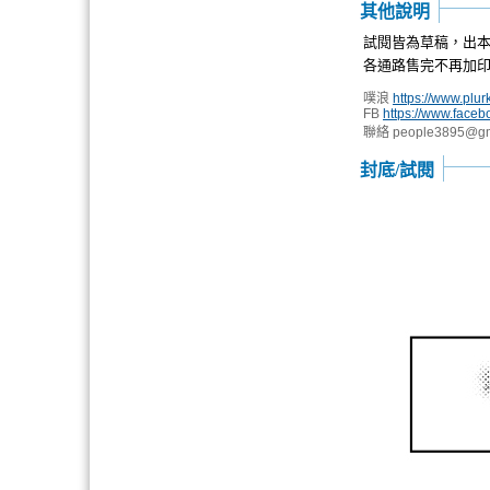
其他說明
試閱皆為草稿，出
各通路售完不再加
噗浪
https://www.plu
FB
https://www.fac
聯絡
people3895@gm
封底/試閱