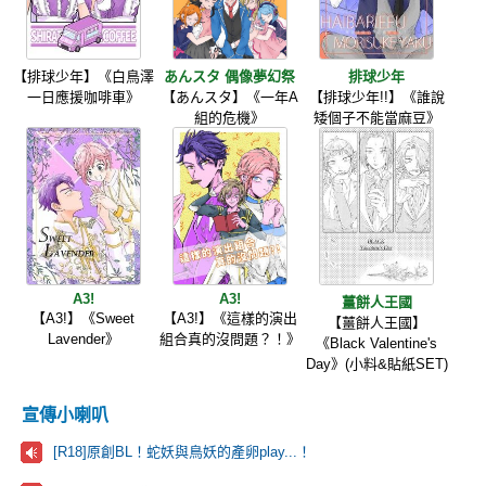
【排球少年】《白鳥澤
あんスタ 偶像夢幻祭
排球少年
一日應援咖啡車》
【あんスタ】《一年A
【排球少年!!】《誰說
組的危機》
矮個子不能當麻豆》
A3!
A3!
薑餅人王國
【A3!】《Sweet
【A3!】《這樣的演出
【薑餅人王國】
Lavender》
組合真的沒問題？！》
《Black Valentine's
Day》(小料&貼紙SET)
宣傳小喇叭
[R18]原創BL！蛇妖與鳥妖的產卵play...！