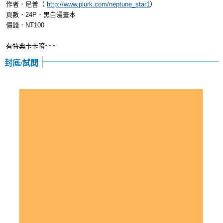
作者．尼普（
http://www.plurk.com/neptune_star1
）
頁數．24P．黑白漫畫本
價錢．NT100
有特典卡卡唷~~~
封底/試閱