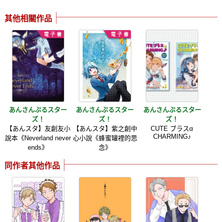
其他相關作品
あんさんぶるスター
あんさんぶるスター
あんさんぶるスター
ズ！
ズ！
ズ！
【あんスタ】友創友小
【あんスタ】紫之創中
CUTE ブラスα
CHARMING♪
說本《Neverland never
心小說《蜂蜜罐裡的思
ends》
念》
同作者其他作品