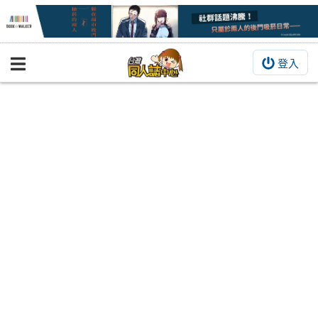
登入
BOOKY書集倉庫
同人作品
同人誌
同人周邊
同人數位作品
活動&消息
同人誌活動
最新消息
同人相關店家
宣傳&交流