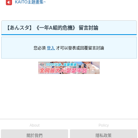
KAITO主題畫集~
【あんスタ】《一年A組的危機》 留言討論
您必須
登入
才可以發表或回覆留言討論
About
Policy
關於我們
隱私政策