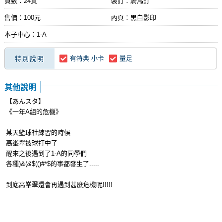
頁數：24頁
裝訂：騎馬釘
售價：100元
內頁：黑白影印
本子中心：1-A
有特典 小卡
量足
特別說明
其他說明
【あんスタ】
《一年A組的危機》
某天籃球社練習的時候
高峯翠被球打中了
醒來之後遇到了1-A的同學們
各種)&(
&
$(()#*$的事都發生了.....
到底高峯翠還會再遇到甚麼危機呢!!!!!