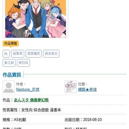
作品標籤
BL
高峯翠
南雲鐵虎
真白友也
紫之創
葵日向
作品資訊
作者：
社團：
Neptune_尼普
脯醢★星球
作品：
あんスタ 偶像夢幻祭
性質屬性：女性向 綜合遊戲 漫畫本
規格：A5右翻
出版日期：
2018-08-10