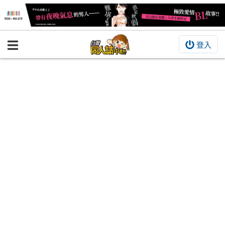
登入
BOOKY書集倉庫
同人作品
同人誌
同人周邊
同人數位作品
活動&消息
同人誌活動
最新消息
同人相關店家
宣傳&交流