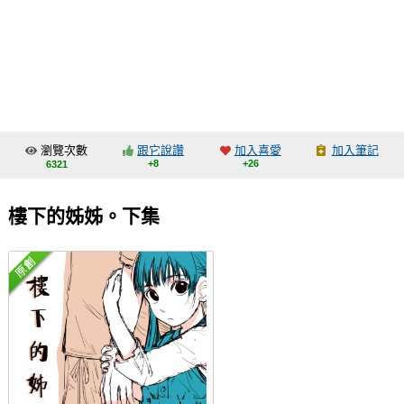
同人社團
工作委託
同人宣傳看板
繪圖藝廊
瀏覽次數
跟它說讚
加入喜愛
加入筆記
交流中心
+8
+26
6321
攤位轉讓區
樓下的姊姊。下集
會員功能選單
會員中心
註冊會員
登入