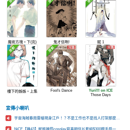
魔術方塊。下(完)
鬼才信咧!
賦 1
Fool's Dance
Yuri!!! on ICE
樓下的姊姊。上集
Those Days
宣傳小喇叭
宇宙海賊春雨雷槍現身江戶！？不是工作也不是找人打架那麼到萬事屋的目的究竟是…？
NiCE【雞43】妮姬神罰cosplay寫真明信片套組$300贈手扇一把🩷