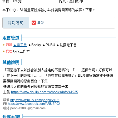
售價：150元
內頁：黑白影印
本子中心：BL漫畫家姊姊被小妹妹耍得團團轉的故事，下集。
量少
特別說明
販售管道
▲電子書
▲Booky ▲PUBU ▲亂搭電子書
通販
G77工作室
代理
其他說明
「再這樣下去姊姊會被別人搶走的不是嗎?!」「……這個台詞，好像可以
用在下一回的連載上……」「你有在聽我說嗎?!」BL漫畫家姊姊被小妹妹
耍得團團轉的原創百合，下集
妹妹長大後的番外只收錄於實體書或電子書
上集
https://www.doujin.com.tw/books/info/41935
噗浪
https://www.plurk.com/people2105
FB
https://www.facebook.com/ARUEPC/
聯絡
people3895@gmail.com
封底/試閱