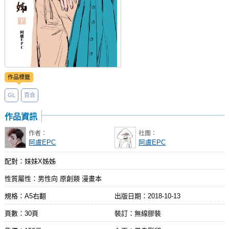
作品標籤
GL
百合
作品資訊
作者：
社團：
阿盧EPC
阿盧EPC
配對：妹妹X姊姊
性質屬性：男性向 原創類 漫畫本
規格：A5右翻
出版日期：
2018-10-13
頁數：30頁
裝訂：無線膠裝