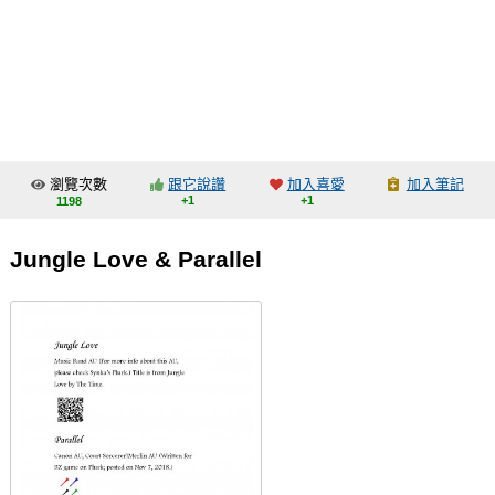
同人社團
工作委託
同人宣傳看板
繪圖藝廊
瀏覽次數
跟它說讚
加入喜愛
加入筆記
交流中心
+1
+1
1198
攤位轉讓區
Jungle Love & Parallel
會員功能選單
會員中心
註冊會員
登入