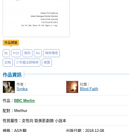
作品標籤
BL
R15
無料
AU
梅林傳奇
亞梅
少年魔法師梅林
樂團
作品資訊
作者：
社團：
Synka
Blind Faith
作品：
BBC Merlin
配對：Merthur
性質屬性：女性向 歐美影劇類 小說本
規格：A5左翻
出版日期：
2018-12-08