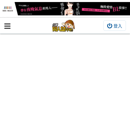
登入
BOOKY書集倉庫
同人作品
同人誌
同人周邊
同人數位作品
活動&消息
同人誌活動
最新消息
同人相關店家
宣傳&交流