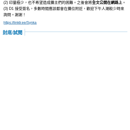
(2) 印量極少，也不希望造成攤主們的困難。之後會將
全文公開在網路上
。
(3) D1 接受簽名，多數時間應該都會在攤位附近，歡迎下午人潮較少時來
詢問。謝謝！
https://linktr.ee/Synka
封底/試閱