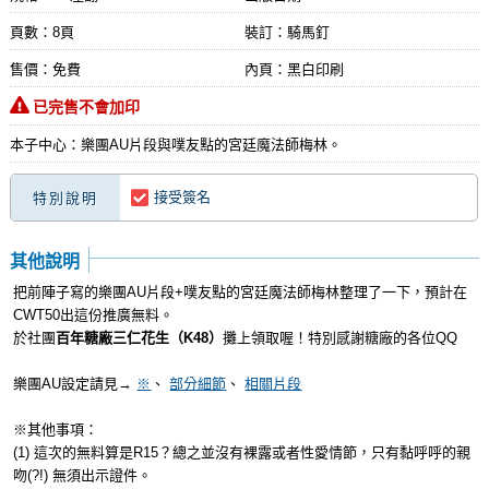
頁數：8頁
裝訂：騎馬釘
售價：免費
內頁：黑白印刷
已完售不會加印
本子中心：樂團AU片段與噗友點的宮廷魔法師梅林。
接受簽名
特別說明
其他說明
把前陣子寫的樂團AU片段+噗友點的宮廷魔法師梅林整理了一下，預計在
CWT50出這份推廣無料。
於社團
百年糖廠三仁花生（K48）
攤上領取喔！特別感謝糖廠的各位QQ
樂團AU設定請見→
※
、
部分細節
、
相關片段
※其他事項：
(1) 這次的無料算是R15？總之並沒有裸露或者性愛情節，只有黏呼呼的親
吻(?!) 無須出示證件。