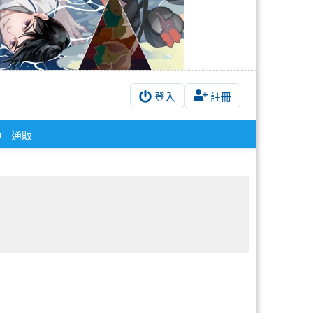
登入
註冊
n
通販