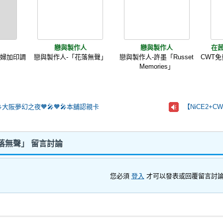
戀與製作人
戀與製作人
在
夫婦加印調
戀與製作人-「花落無聲」
戀與製作人-許墨「Russet
CWT
Memories」
🧡🎤大阪夢幻之夜🧡🎤🧡🎤本舖認親卡
【NiCE2+
落無聲」 留言討論
您必須
登入
才可以發表或回覆留言討