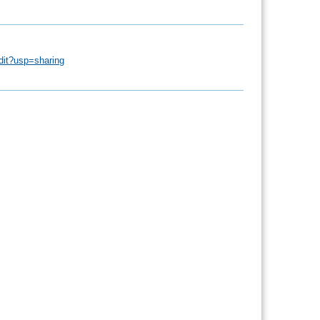
it?usp=sharing