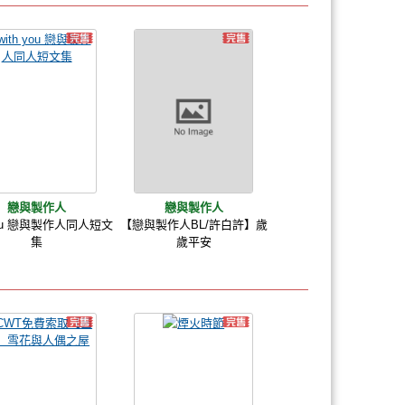
戀與製作人
戀與製作人
 you 戀與製作人同人短文
【戀與製作人BL/許白許】歲
集
歲平安