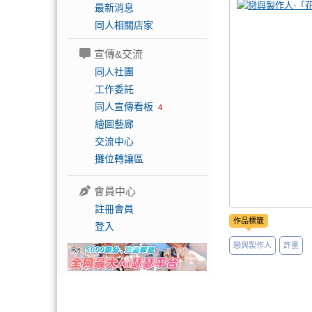
最新消息
同人相關店家
宣傳&交流
同人社團
工作委託
同人宣傳看板
4
繪圖藝廊
交流中心
攤位轉讓區
會員中心
註冊會員
作品標籤
登入
戀與製作人
許墨