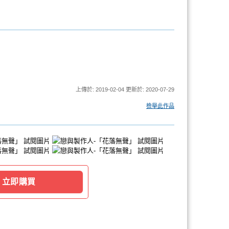
上傳於: 2019-02-04 更新於: 2020-07-29
檢舉此作品
立即購買