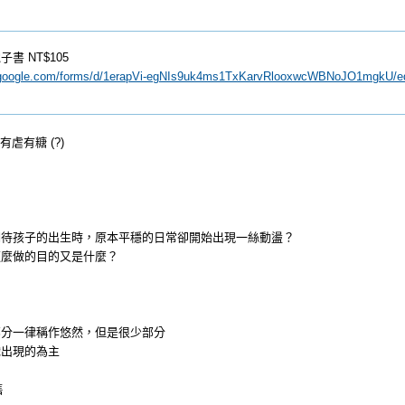
子書
NT$105
s.google.com/forms/d/1erapVi-egNIs9uk4ms1TxKarvRlooxwcWBNoJO1mgkU/ed
虐有糖 (?)
期待孩子的出生時，原本平穩的日常卻開始出現一絲動盪？
這麼做的目的又是什麼？
部分一律稱作悠然，但是很少部分
戲出現的為主
售