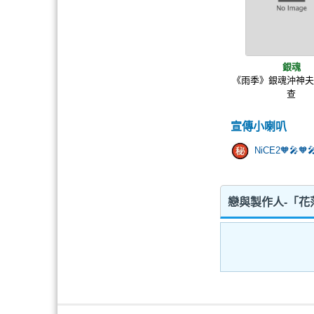
銀魂
《雨季》銀魂沖神
查
宣傳小喇叭
NiCE2🧡🎤
戀與製作人-「花