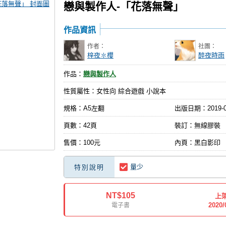
戀與製作人-「花落無聲」
作品資訊
作者：
社團：
梓夜✽櫻
醉夜時雨
作品：
戀與製作人
性質屬性：女性向 綜合遊戲 小說本
規格：A5左翻
出版日期：
2019-
頁數：42頁
裝訂：無線膠裝
售價：100元
內頁：黑白影印
量少
特別說明
NT$105
上
2020/
電子書