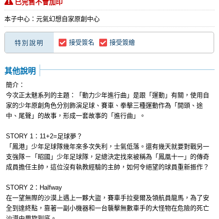
已完售不會加印
本子中心：元氣幻想自家原創中心
接受簽名
接受簽繪
特別說明
其他說明
簡介：
今次正太魅系列的主題：「動力少年進行曲」是跟「運動」有關，使用自
家的少年原創角色分別飾演足球、賽車、拳擊三種運動作為「開頭、途
中、尾聲」的故事，形成一套故事的「進行曲」。
STORY 1：11+2=足球夢？
「鳳港」少年足球隊幾年來多次失利，士氣低落。還有幾天就要對戰另一
支強隊－「昭國」少年足球隊，足總決定找來被稱為「鳳凰十一」的傳奇
成員擔任主帥，這位沒有執教經驗的主帥，如何令絕望的球員重新振作？
STORY 2：Halfway
在一望無際的沙漠上遇上一夥大盜，賽車手拉斐爾及領航員龍馬，為了安
全到達終點，靠著一副小機器和一台襲擊無數車手的大怪物在危險的死亡
沙漠中周旋到底。