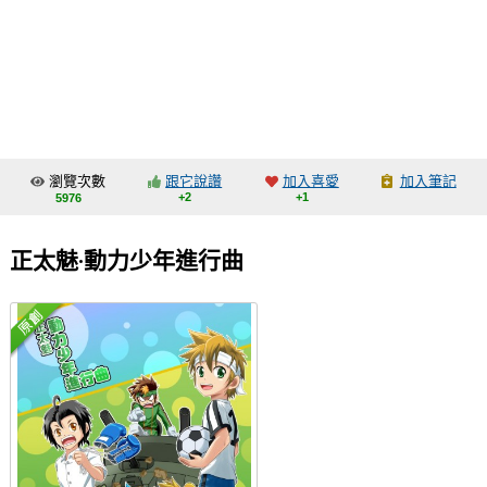
同人社團
工作委託
同人宣傳看板
繪圖藝廊
瀏覽次數
跟它說讚
加入喜愛
加入筆記
交流中心
+2
+1
5976
攤位轉讓區
正太魅‧動力少年進行曲
會員功能選單
會員中心
註冊會員
登入