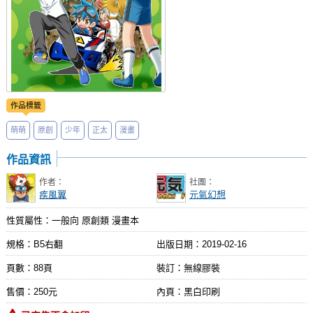
作品標籤
萌萌
原創
少年
正太
漫畫
作品資訊
作者：
社團：
疾風翼
元氣幻想
性質屬性：一般向 原創類 漫畫本
規格：B5右翻
出版日期：
2019-02-16
頁數：88頁
裝訂：無線膠裝
售價：250元
內頁：黑白印刷