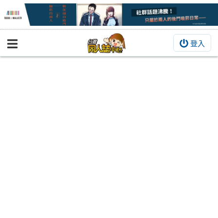
登入
BOOKY書集倉庫
同人作品
同人誌
同人周邊
同人數位作品
活動&消息
同人誌活動
最新消息
同人相關店家
宣傳&交流