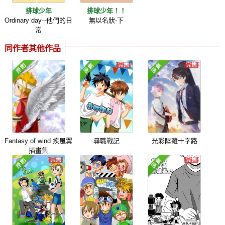
排球少年
排球少年！！
Ordinary day─他們的日
無以名狀-下
常
同作者其他作品
Fantasy of wind 疾風翼
尋職戰記
光彩陸離十字路
插畫集