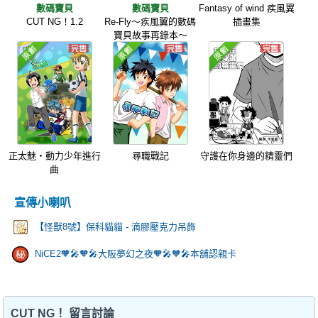
數碼寶貝
數碼寶貝
Fantasy of wind 疾風翼
CUT NG！1.2
Re-Fly～疾風翼的數碼
插畫集
寶貝故事再錄本～
正太魅‧動力少年進行
尋職戰記
守護在你身邊的精靈們
曲
宣傳小喇叭
【怪獸8號】保科貓貓 - 滴膠壓克力吊飾
NiCE2🧡🎤🧡🎤大阪夢幻之夜🧡🎤🧡🎤本舖認親卡
CUT NG！ 留言討論