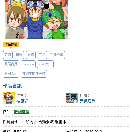
作品標籤
萌萌
糟糕
惡搞
四格
形象崩壞
數碼寶貝
Digimon
八神太一
石田大和
被選中的孩子們
作品資訊
作者：
社團：
疾風翼
元氣幻想
作品：
數碼寶貝
性質屬性：一般向 綜合動漫類 漫畫本
規格：B5右翻
出版日期：
2020-02-01