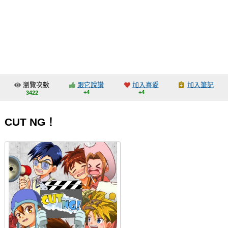
同人社團
工作委託
同人宣傳看板
繪圖藝廊
瀏覽次數
跟它說讚
加入喜愛
加入筆記
交流中心
+4
+4
3422
攤位轉讓區
CUT NG！
會員功能選單
會員中心
註冊會員
登入