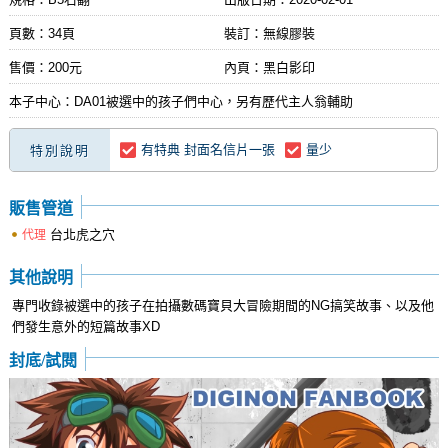
頁數：34頁
裝訂：無線膠裝
售價：200元
內頁：黑白影印
本子中心：DA01被選中的孩子們中心，另有歷代主人翁輔助
有特典 封面名信片一張
量少
特別說明
販售管道
台北虎之穴
代理
其他說明
專門收錄被選中的孩子在拍攝數碼寶貝大冒險期間的NG搞笑故事、以及他
們發生意外的短篇故事XD
封底/試閱