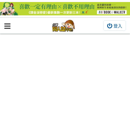
登入
BOOKY書集倉庫
同人作品
同人誌
同人周邊
同人數位作品
活動&消息
同人誌活動
最新消息
同人相關店家
宣傳&交流