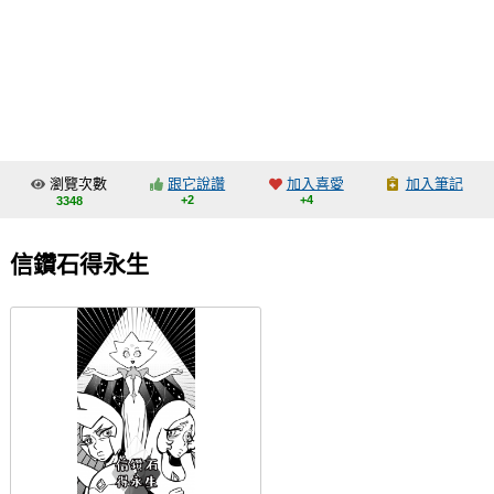
同人社團
工作委託
同人宣傳看板
繪圖藝廊
瀏覽次數
跟它說讚
加入喜愛
加入筆記
交流中心
+2
+4
3348
攤位轉讓區
信鑽石得永生
會員功能選單
會員中心
註冊會員
登入