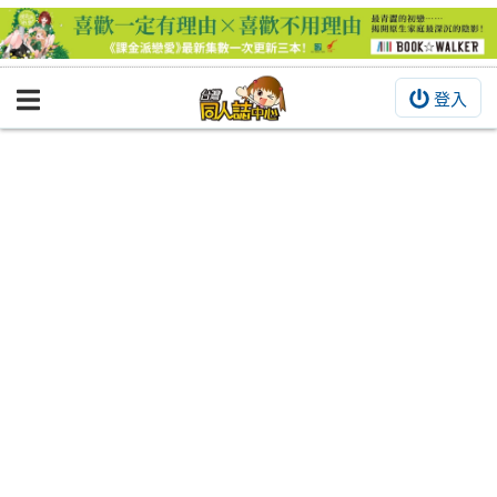
登入
BOOKY書集倉庫
同人作品
同人誌
同人周邊
同人數位作品
活動&消息
同人誌活動
最新消息
同人相關店家
宣傳&交流