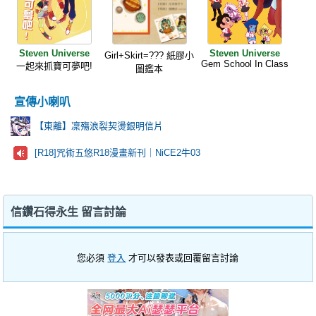
Steven Universe
Steven Universe
Girl+Skirt=??? 紙膠小
Gem School In Class
一起來抓寶可夢吧!
圖鑑本
宣傳小喇叭
【東離】凜殤浪裂契燙銀明信片
[R18]咒術五悠R18漫畫新刊｜NiCE2牛03
信鑽石得永生 留言討論
您必須
登入
才可以發表或回覆留言討論