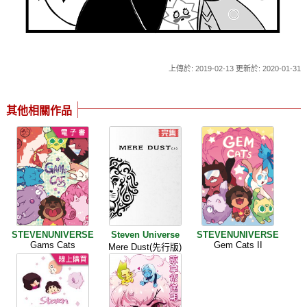
上傳於: 2019-02-13 更新於: 2020-01-31
其他相關作品
STEVENUNIVERSE
Steven Universe
STEVENUNIVERSE
Gams Cats
Gem Cats II
Mere Dust(先行版)