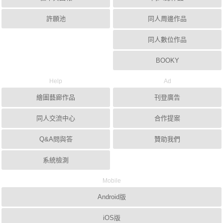
許願池
同人周邊作品
同人數位作品
BOOKY
Help
Ad
繪圖藝廊作品
刊登廣告
同人交流中心
合作提案
Q&A問與答
贊助我們
系統檢測
Mobile
Android版
iOS版