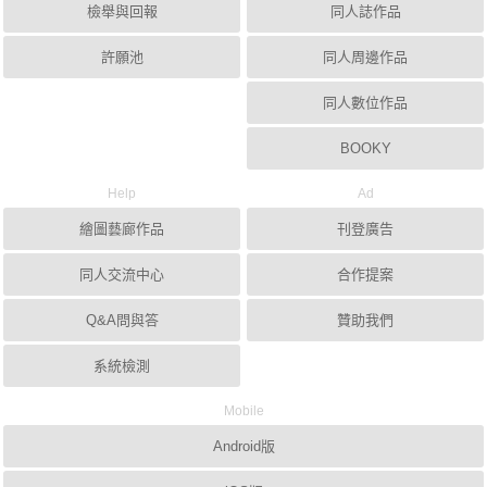
檢舉與回報
同人誌作品
許願池
同人周邊作品
同人數位作品
BOOKY
Help
Ad
繪圖藝廊作品
刊登廣告
同人交流中心
合作提案
Q&A問與答
贊助我們
系統檢測
Mobile
Android版