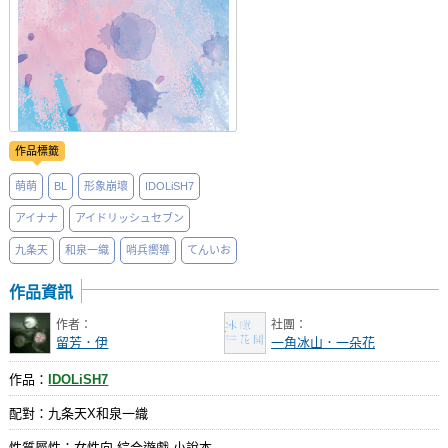
作品標籤
萌萌
BL
形象崩壞
IDOLiSH7
アイナナ
アイドリッシュセブン
九条天
和泉一織
哨兵嚮導
てんいお
作品資訊
作者：
社團：
留芳．伊
一角冰山．一朵花
作品：
IDOLiSH7
配對：九条天X和泉一織
性質屬性：女性向 綜合遊戲 小說本