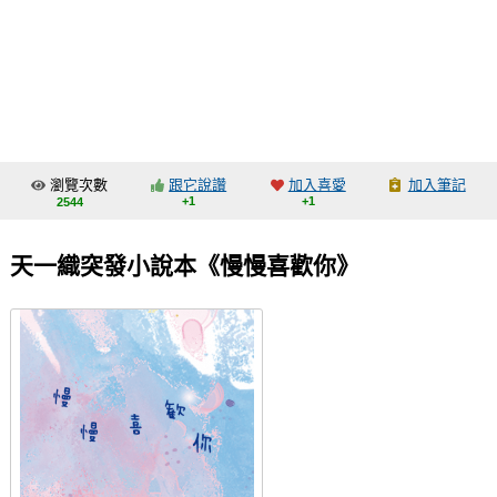
同人社團
工作委託
同人宣傳看板
繪圖藝廊
瀏覽次數
跟它說讚
加入喜愛
加入筆記
交流中心
+1
+1
2544
攤位轉讓區
天一織突發小說本《慢慢喜歡你》
會員功能選單
會員中心
註冊會員
登入