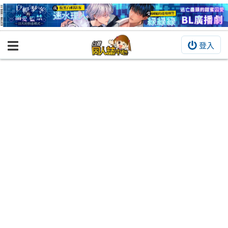
登入
BOOKY書集倉庫
同人作品
同人誌
同人周邊
同人數位作品
活動&消息
同人誌活動
最新消息
同人相關店家
宣傳&交流