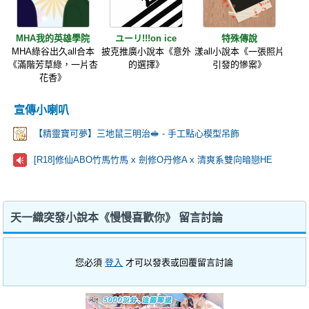
MHA我的英雄學院
ユーリ!!!on ice
特殊傳說
MHA綠谷出久all合本
披克推廣小說本《意外
漾all小說本《一張照片
《滿階芳草綠，一片杏
的選擇》
引發的慘案》
花香》
宣傳小喇叭
【精靈寶可夢】三地鼠三明治🥪 - 手工點心模型吊飾
[R18]修仙ABO竹馬竹馬 x 劍修O丹修A x 清爽系雙向暗戀HE
天一織突發小說本《慢慢喜歡你》 留言討論
您必須
登入
才可以發表或回覆留言討論