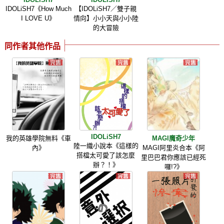
IDOLiSH7《How Much
【IDOLiSH7／雙子親
I LOVE U》
情向】小小天與小小陸
的大冒險
同作者其他作品
IDOLiSH7
我的英雄學院無料《車
MAGI魔奇少年
陸一織小說本《這樣的
內》
MAGI阿里炎合本《阿
搭檔太可愛了該怎麼
里巴巴君你應該已經死
辦？！》
囉!?》