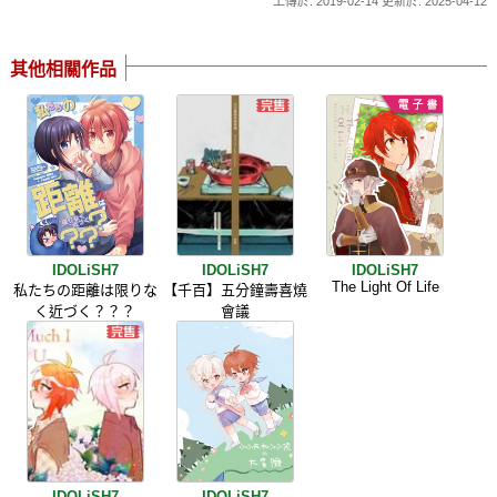
上傳於: 2019-02-14 更新於: 2025-04-12
其他相關作品
IDOLiSH7
IDOLiSH7
IDOLiSH7
The Light Of Life
私たちの距離は限りな
【千百】五分鐘壽喜燒
く近づく？？？
會議
IDOLiSH7
IDOLiSH7