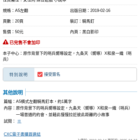
規格：A5左翻
出版日期：
2019-02-16
頁數：20頁
裝訂：騎馬釘
售價：50元
內頁：黑白影印
已完售不會加印
本子中心：原作背景下的哨兵嚮導設定，九条天（嚮導）X和泉一織（哨
兵）
接受簽名
特別說明
其他說明
篇幅：A5橫式左翻騎馬釘本，約1萬字
內容：原作背景下的哨兵嚮導設定，九条天（嚮導）X和泉一織（哨兵）
一場普通的約會、並藉此慢慢拉近彼此距離的小故事
試閱：
※
CXC電子書購買連結